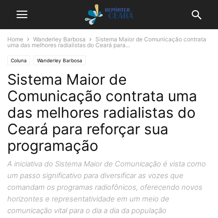
Home
Wanderley Barbosa
Sistema Maior de Comunicação contrata
uma das melhores radialistas do Ceará para...
Coluna
Wanderley Barbosa
Sistema Maior de
Comunicação contrata uma
das melhores radialistas do
Ceará para reforçar sua
programação
A iniciativa do Sistema Maior de Comunicação é vista como
um passo significativo para diversificar as vozes que
comandam os programas radiofônicos, oferecendo novos
horizontes e representatividade em um meio de
comunicação vital para o dia a dia da população