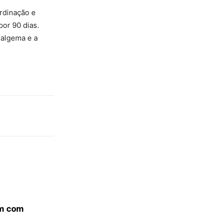
rdinação e
or 90 dias.
 algema e a
em com