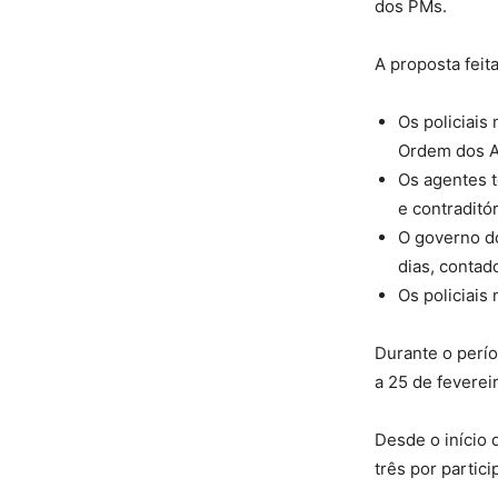
dos PMs.
A proposta feit
Os policiais
Ordem dos Ad
Os agentes t
e contraditó
O governo do
dias, contad
Os policiais
Durante o perí
a 25 de feverei
Desde o início 
três por partic