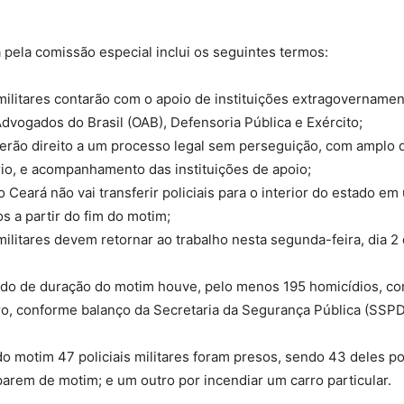
a pela comissão especial inclui os seguintes termos:
 militares contarão com o apoio de instituições extragovername
vogados do Brasil (OAB), Defensoria Pública e Exército;
erão direito a um processo legal sem perseguição, com amplo d
rio, e acompanhamento das instituições de apoio;
 Ceará não vai transferir policiais para o interior do estado e
os a partir do fim do motim;
 militares devem retornar ao trabalho nesta segunda-feira, dia 2
odo de duração do motim houve, pelo menos 195 homicídios, co
ro, conforme balanço da Secretaria da Segurança Pública (SSPD
do motim 47 policiais militares foram presos, sendo 43 deles p
iparem de motim; e um outro por incendiar um carro particular.