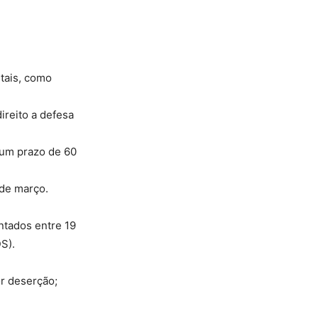
ntais, como
ireito a defesa
m um prazo de 60
 de março.
ntados entre 19
S).
or deserção;