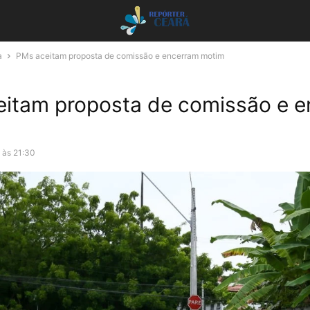
a
PMs aceitam proposta de comissão e encerram motim
itam proposta de comissão e 
 às 21:30