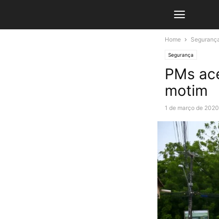
Home
Seguranç
Segurança
PMs ace
motim
1 de março de 2020