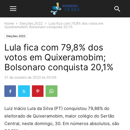
Home
Eleições 2022
Lula fica com 79,8% dos votos em
Quixeramobim; Bolsonaro conquista 20,1%
Eleições 2022
Lula fica com 79,8% dos
votos em Quixeramobim;
Bolsonaro conquista 20,1%
31 de outubro de 2022 às 00:06
Luiz Inácio Lula da Silva (PT) conquistou 79,88% do
eleitorado de Quixeramobim, maior colégio do Sertão
Central, neste domingo, 30. Em números absolutos, são