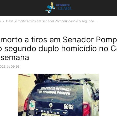
a
Casal é morto a tiros em Senador Pompeu; caso é o segundo...
 morto a tiros em Senador Pomp
o segundo duplo homicídio no C
e semana
023 às 09:56