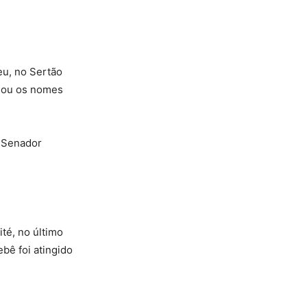
eu, no Sertão
lgou os nomes
e Senador
ité, no último
bê foi atingido