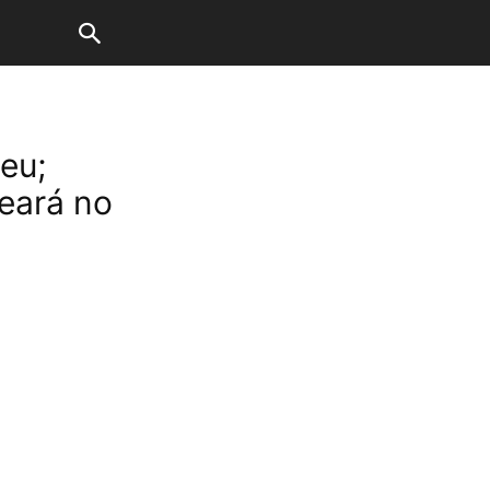
eu;
eará no