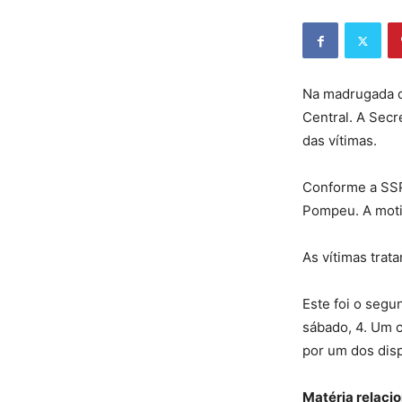
Na madrugada d
Central. A Secr
das vítimas.
Conforme a SSP
Pompeu. A motiv
As vítimas tra
Este foi o segu
sábado, 4. Um c
por um dos disp
Matéria relaci