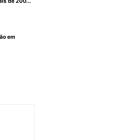
is de 200...
ção em