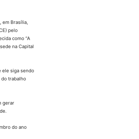
, em Brasília,
CE) pelo
hecida como “A
sede na Capital
e ele siga sendo
 do trabalho
m gerar
de.
embro do ano