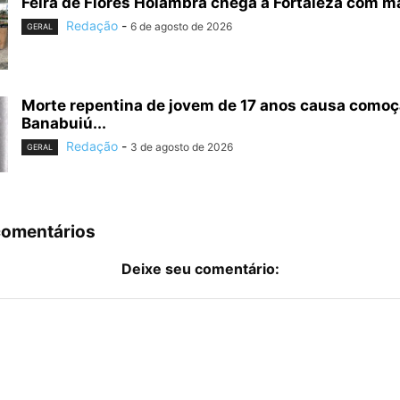
Feira de Flores Holambra chega a Fortaleza com ma
Redação
-
6 de agosto de 2026
GERAL
Morte repentina de jovem de 17 anos causa como
Banabuiú...
Redação
-
3 de agosto de 2026
GERAL
comentários
Deixe seu comentário: