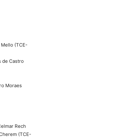
 Mello (TCE-
s de Castro
tro Moraes
Celmar Rech
o Cherem (TCE-