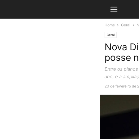
Home
Geral
N
Geral
Nova Di
posse n
Entre os planos 
ano, e a amplia
20 de fevereiro de 