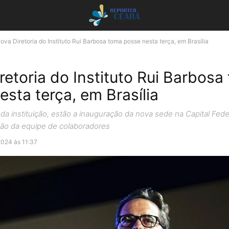
ova Diretoria do Instituto Rui Barbosa toma posse nesta terça, em Brasília
retoria do Instituto Rui Barbosa
esta terça, em Brasília
da instituição, estão a inauguração da nova sede na Capital Fede
ção da equipe de colaboradores
2024 às 11:37