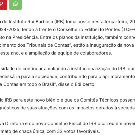
 do Instituto Rui Barbosa (IRB) toma posse nesta terça-feira, 20
024-2025, tendo à frente o Conselheiro Edilberto Pontes (TCE-
o na Presidência. Entre os planos da instituição, também con
imento dos Tribunais de Contas”, estão a inauguração da nova 
neste ano, e a ampliação da equipe de colaboradores.
idade de continuar ampliando a institucionalização do IRB, qu
cessária para a sociedade, contribuindo para o aprimoramento
e Contas em todo o Brasil”, disse o Edilberto.
do IRB para este novo biênio é que os Comitês Técnicos possa
agnósticos de suas atuações com os impactos gerados à socieda
ova Diretoria e do novo Conselho Fiscal do IRB ocorreu em nov
mato de chapa única, com 32 votos favoráveis.