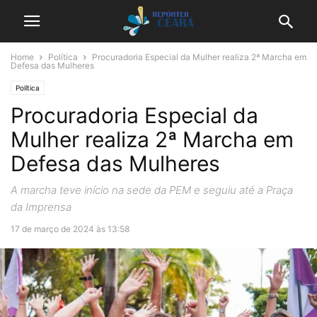
Home
Política
Procuradoria Especial da Mulher realiza 2ª Marcha em
Defesa das Mulheres
Política
Procuradoria Especial da
Mulher realiza 2ª Marcha em
Defesa das Mulheres
A marcha teve início na sede da PEM e seguiu até a Praça
da Imprensa
17 de março de 2024 às 13:58