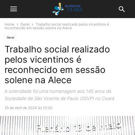
Home
Geral
Trabalho social realizado pelos vicentinos é
reconhecido em sessão solene na Alece
Geral
Trabalho social realizado
pelos vicentinos é
reconhecido em sessão
solene na Alece
A solenidade foi uma homenagem aos 145 anos da
Sociedade de São Vicente de Paulo (SSVP) no Ceará
25 de abril de 2024 às 10:20