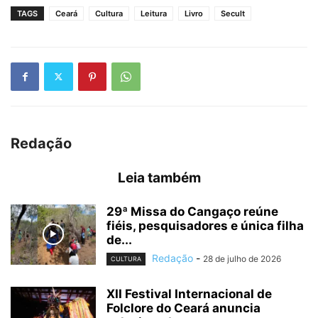
TAGS
Ceará
Cultura
Leitura
Livro
Secult
Redação
Leia também
29ª Missa do Cangaço reúne
fiéis, pesquisadores e única filha
de...
Redação
-
28 de julho de 2026
CULTURA
XII Festival Internacional de
Folclore do Ceará anuncia