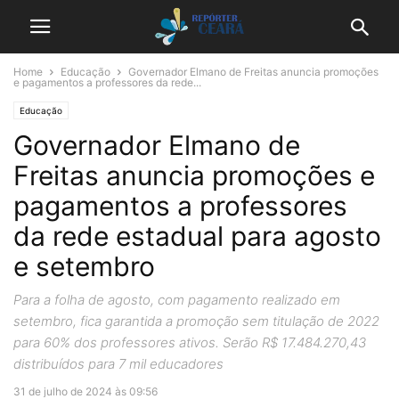
Home
Educação
Governador Elmano de Freitas anuncia promoções
e pagamentos a professores da rede...
Educação
Governador Elmano de
Freitas anuncia promoções e
pagamentos a professores
da rede estadual para agosto
e setembro
Para a folha de agosto, com pagamento realizado em
setembro, fica garantida a promoção sem titulação de 2022
para 60% dos professores ativos. Serão R$ 17.484.270,43
distribuídos para 7 mil educadores
31 de julho de 2024 às 09:56