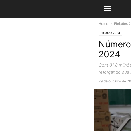
Home
Eleições 
Eleições 2024
Número 
2024
Com 81,8 milhõe
reforçando sua r
29 de outubro de 2