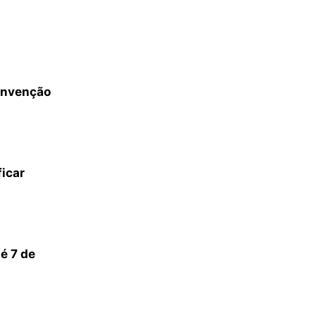
convenção
ficar
é 7 de