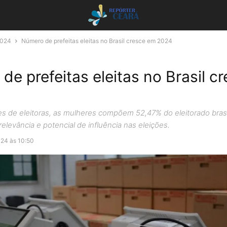
2024
Número de prefeitas eleitas no Brasil cresce em 2024
de prefeitas eleitas no Brasil c
s de eleitoras, as mulheres compõem 52,47% do eleitorado brasi
elevância e potencial de influência nas eleições.
024 às 10:50