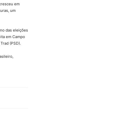
 cresceu em
uras, um
rno das eleições
leita em Campo
 Trad (PSD).
sileiro,