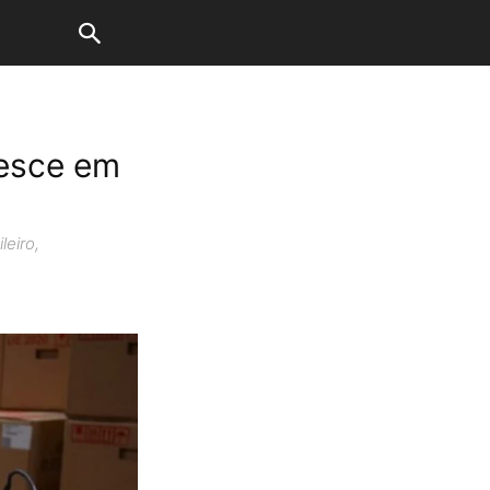
resce em
leiro,