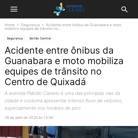
Home
Segurança
Acidente entre ônibus da Guanabara e moto
mobiliza equipes de trânsito no...
Segurança
Sertão Central
Acidente entre ônibus da
Guanabara e moto mobiliza
equipes de trânsito no
Centro de Quixadá
A avenida Plácido Castelo é uma das principais vias da
cidade e costuma apresentar intenso fluxo de veículos,
especialmente nos horários de pico
28 de abril de 2025 às 13:56