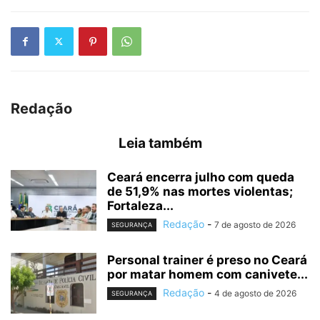
Redação
Leia também
Ceará encerra julho com queda
de 51,9% nas mortes violentas;
Fortaleza...
Redação
-
7 de agosto de 2026
SEGURANÇA
Personal trainer é preso no Ceará
por matar homem com canivete...
Redação
-
4 de agosto de 2026
SEGURANÇA