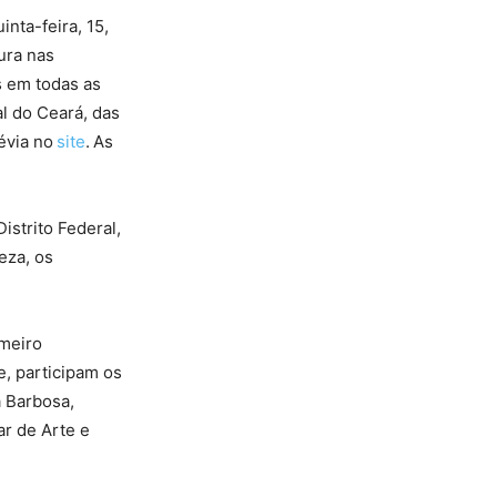
nta-feira, 15,
ura nas
s em todas as
al do Ceará, das
révia no
site
. As
istrito Federal,
eza, os
imeiro
, participam os
a Barbosa,
ar de Arte e