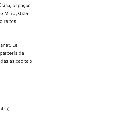
úsica, espaços
do MinC; Giza
direitos
anet, Lei
parceria da
das as capitais
ntro)