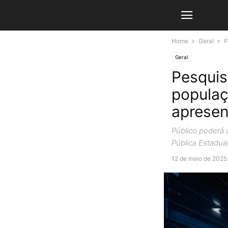
Home
Geral
P
Geral
Pesquisa
populaç
apresen
Público poderá 
Pública Estadua
12 de maio de 2025