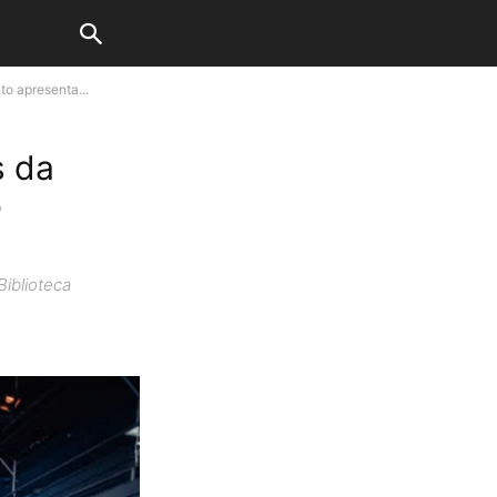
to apresenta...
s da
o
iblioteca