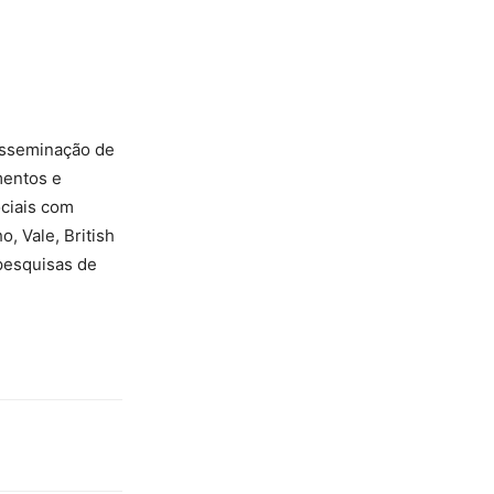
isseminação de
mentos e
ociais com
, Vale, British
 pesquisas de