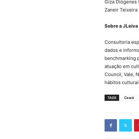
Giza Diógenes (
Zaneir Teixeira
Sobre a JLeiva
Consultoria es
dados e inform
benchmarking pa
atuação em cult
Council, Vale, 
hábitos cultura
TAGS
Ceará