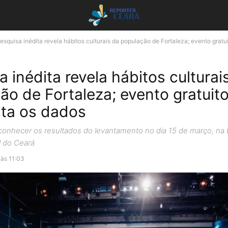
esquisa inédita revela hábitos culturais da população de Fortaleza; evento gratui
 inédita revela hábitos culturai
ão de Fortaleza; evento gratuit
ta os dados
conhecer os resultados do levantamento no dia 15 de março, na B
l do Ceará
 às 11:03