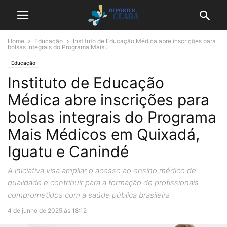
Home
Educação
Instituto de Educação Médica abre inscrições para
bolsas integrais do Programa Mais...
Educação
Instituto de Educação
Médica abre inscrições para
bolsas integrais do Programa
Mais Médicos em Quixadá,
Iguatu e Canindé
A iniciativa visa ampliar o acesso ao ensino médico de
qualidade e contribuir para a formação de profissionais
comprometidos com a saúde pública brasileira
4 de junho de 2025 às 18:12