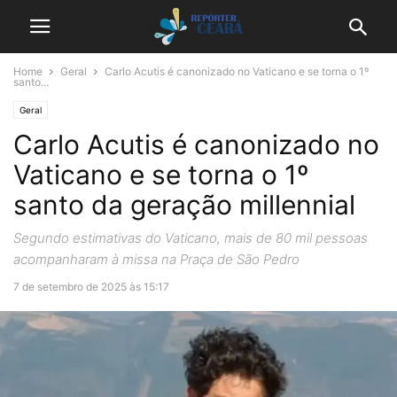
Home
Geral
Carlo Acutis é canonizado no Vaticano e se torna o 1º
santo...
Geral
Carlo Acutis é canonizado no
Vaticano e se torna o 1º
santo da geração millennial
Segundo estimativas do Vaticano, mais de 80 mil pessoas
acompanharam à missa na Praça de São Pedro
7 de setembro de 2025 às 15:17