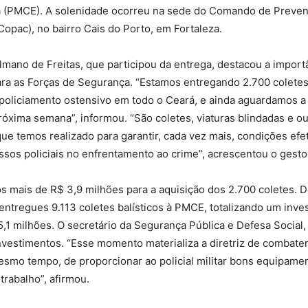
rá (PMCE). A solenidade ocorreu na sede do Comando de Preven
pac), no bairro Cais do Porto, em Fortaleza.
mano de Freitas, que participou da entrega, destacou a import
ara as Forças de Segurança. “Estamos entregando 2.700 coletes
 policiamento ostensivo em todo o Ceará, e ainda aguardamos 
róxima semana”, informou. “São coletes, viaturas blindadas e o
ue temos realizado para garantir, cada vez mais, condições efe
ssos policiais no enfrentamento ao crime”, acrescentou o gesto
s mais de R$ 3,9 milhões para a aquisição dos 2.700 coletes. 
 entregues 9.113 coletes balísticos à PMCE, totalizando um inve
5,1 milhões. O secretário da Segurança Pública e Defesa Social,
vestimentos. “Esse momento materializa a diretriz de combate
esmo tempo, de proporcionar ao policial militar bons equipame
trabalho”, afirmou.