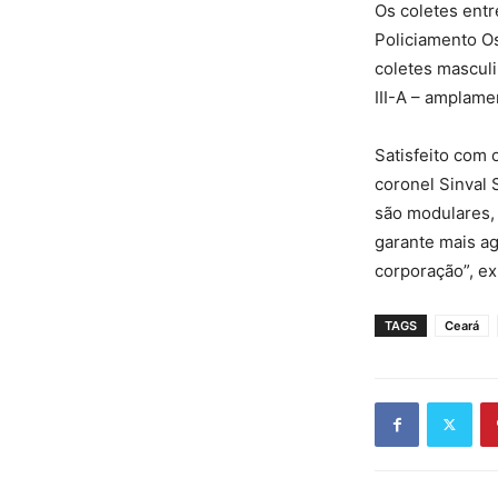
Os coletes entr
Policiamento O
coletes mascul
III-A – amplame
Satisfeito com 
coronel Sinval
são modulares, 
garante mais ag
corporação”, ex
TAGS
Ceará