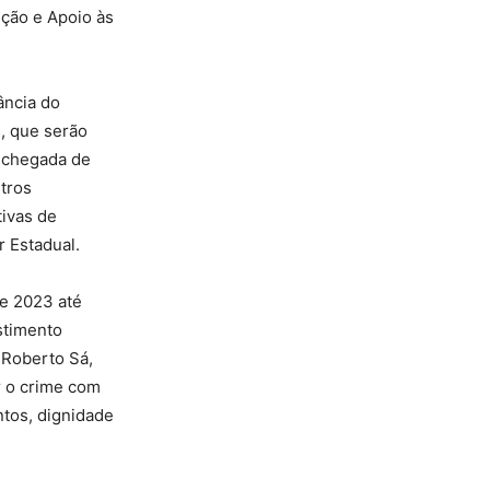
ção e Apoio às
ância do
, que serão
a chegada de
utros
tivas de
r Estadual.
De 2023 até
stimento
 Roberto Sá,
r o crime com
ntos, dignidade