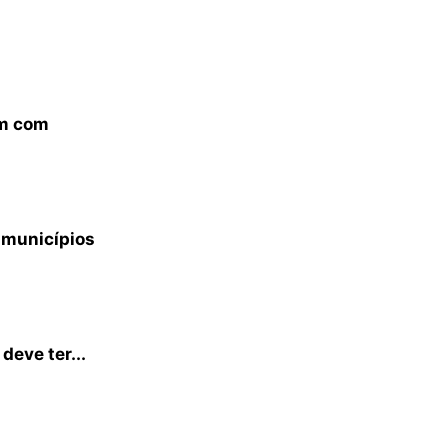
em com
 municípios
deve ter...