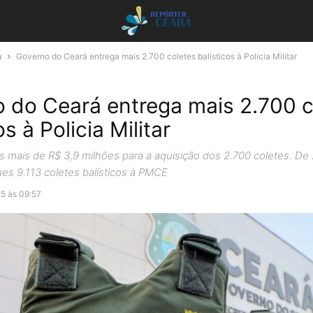
a
Governo do Ceará entrega mais 2.700 coletes balísticos à Policia Militar
 do Ceará entrega mais 2.700 c
os à Policia Militar
s mais de R$ 3,9 milhões para a aquisição dos 2.700 coletes. De
ues 9.113 coletes balísticos à PMCE
25 às 09:57