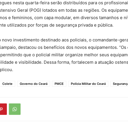
egues nesta quarta-feira serão distribuídos para os profissiona
stensivo Geral (POG) lotados em todas as regiões. Os equipam
inos e femininos, com capa modular, em diversos tamanhos e ní
nte utilizados por forças de segurança privada e pública.
o novo investimento destinado aos policiais, o comandante-ger
 Sampaio, destacou os benefícios dos novos equipamentos. “Os 
permitindo que o policial militar organize melhor seus equipam
ilidade e visibilidade. Dessa forma, fortalecem a atuação osten
plicou.
Colete
Governo do Ceará
PMCE
Polícia Militar do Ceará
Seguranç