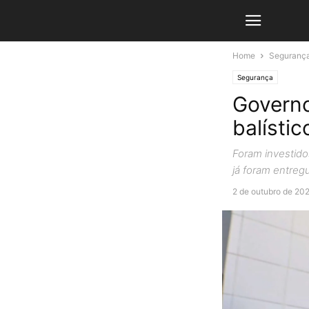
Home
Seguranç
Segurança
Governo
balístic
Foram investido
já foram entreg
2 de outubro de 20