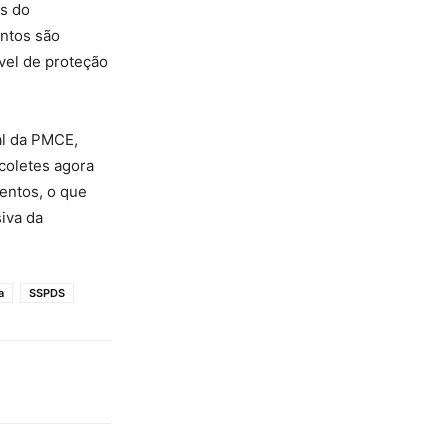
is do
entos são
vel de proteção
al da PMCE,
coletes agora
entos, o que
siva da
a
SSPDS