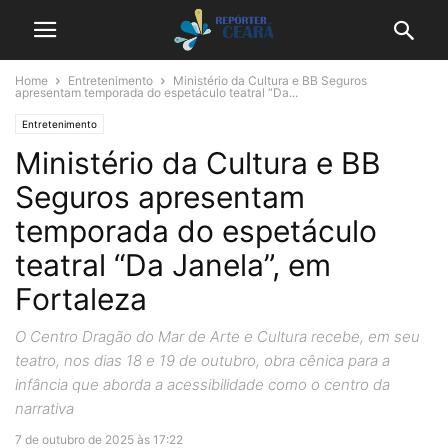
Home
Entretenimento
Ministério da Cultura e BB Seguros
apresentam temporada do espetáculo teatral “Da...
Entretenimento
Ministério da Cultura e BB
Seguros apresentam
temporada do espetáculo
teatral “Da Janela”, em
Fortaleza
O Centro Dragão do Mar de Arte e Cultura recebe, em seu
teatro, nos dias 18 e 19 de outubro, obra cênica para a
infância que aborda a acessibilidade como o centro da
narrativa
7 de outubro de 2025 às 17:22