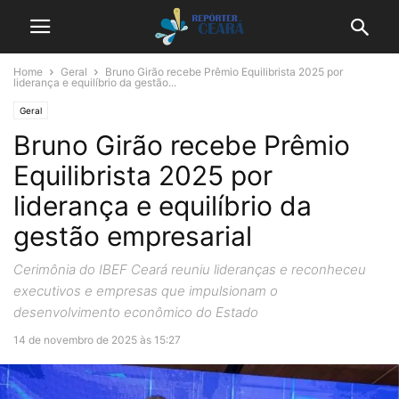
Home
Geral
Bruno Girão recebe Prêmio Equilibrista 2025 por
liderança e equilíbrio da gestão...
Geral
Bruno Girão recebe Prêmio
Equilibrista 2025 por
liderança e equilíbrio da
gestão empresarial
Cerimônia do IBEF Ceará reuniu lideranças e reconheceu
executivos e empresas que impulsionam o
desenvolvimento econômico do Estado
14 de novembro de 2025 às 15:27