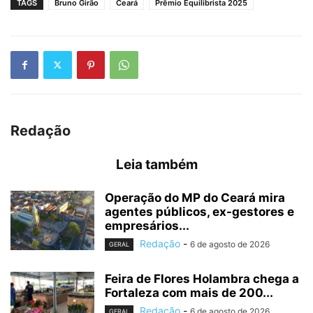
TAGS
Bruno Girão
Ceará
Prêmio Equilibrista 2025
Redação
Leia também
Operação do MP do Ceará mira
agentes públicos, ex-gestores e
empresários...
Redação
-
6 de agosto de 2026
GERAL
Feira de Flores Holambra chega a
Fortaleza com mais de 200...
Redação
-
6 de agosto de 2026
GERAL