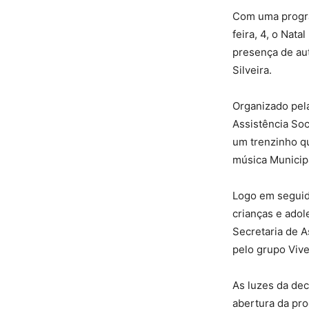
Com uma progra
feira, 4, o Nata
presença de aut
Silveira.
Organizado pela
Assistência Soc
um trenzinho qu
música Municipa
Logo em seguid
crianças e adol
Secretaria de A
pelo grupo Viv
As luzes da dec
abertura da pr