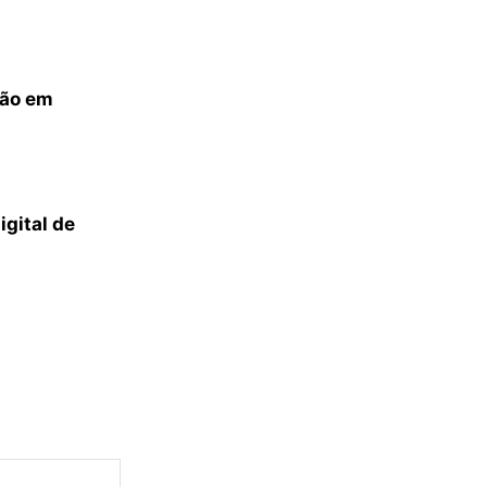
ção em
igital de