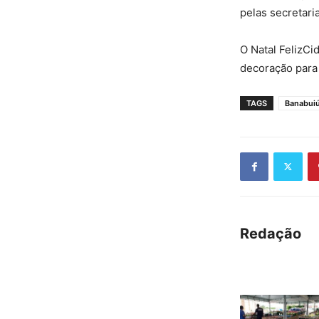
pelas secretar
O Natal FelizCi
decoração para 
TAGS
Banabui
Redação