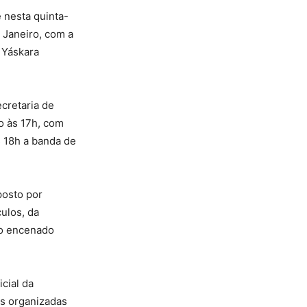
 nesta quinta-
e Janeiro, com a
a Yáskara
ecretaria de
o às 17h, com
s 18h a banda de
posto por
ulos, da
ivo encenado
cial da
is organizadas