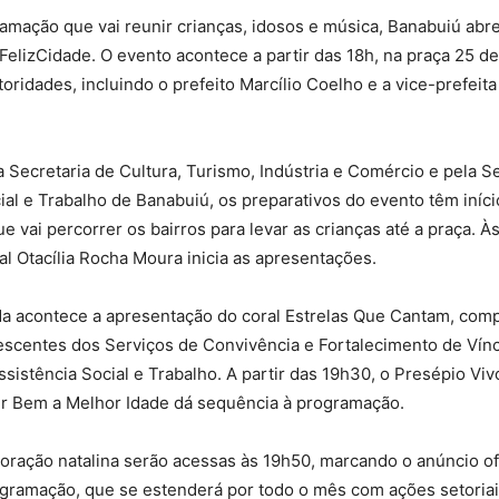
mação que vai reunir crianças, idosos e música, Banabuiú abre
l FelizCidade. O evento acontece a partir das 18h, na praça 25 d
oridades, incluindo o prefeito Marcílio Coelho e a vice-prefeit
 Secretaria de Cultura, Turismo, Indústria e Comércio e pela S
ial e Trabalho de Banabuiú, os preparativos do evento têm iníci
e vai percorrer os bairros para levar as crianças até a praça. À
l Otacília Rocha Moura inicia as apresentações.
a acontece a apresentação do coral Estrelas Que Cantam, com
escentes dos Serviços de Convivência e Fortalecimento de Vínc
ssistência Social e Trabalho. A partir das 19h30, o Presépio V
er Bem a Melhor Idade dá sequência à programação.
oração natalina serão acessas às 19h50, marcando o anúncio ofi
ogramação, que se estenderá por todo o mês com ações setoria