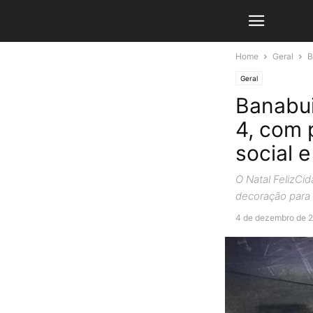
Home
Geral
B
Geral
Banabui
4, com 
social 
O Natal FelizCi
decoração para 
4 de dezembro de 2