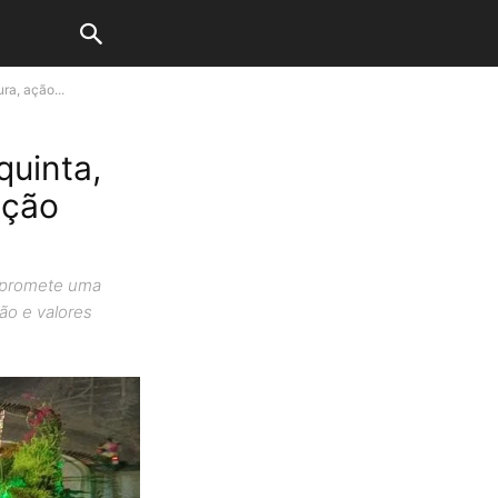
ra, ação...
quinta,
ação
o promete uma
ão e valores