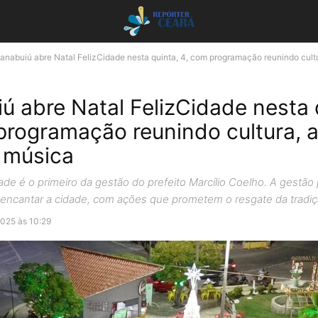
anabuiú abre Natal FelizCidade nesta quinta, 4, com programação reunindo cultu
ú abre Natal FelizCidade nesta 
programação reunindo cultura, 
e música
dade é o primeiro da gestão do prefeito Marcílio Coelho. A gestã
encantar a cidade, com ações que prometem o resgate da tradiç
025 às 10:29