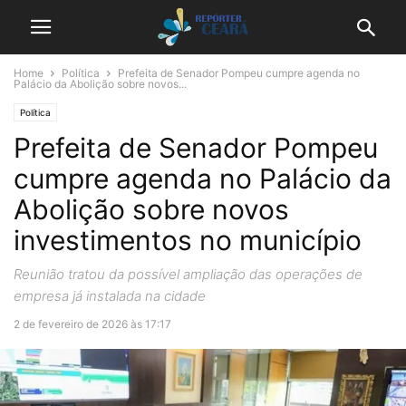
Home
Política
Prefeita de Senador Pompeu cumpre agenda no
Palácio da Abolição sobre novos...
Política
Prefeita de Senador Pompeu
cumpre agenda no Palácio da
Abolição sobre novos
investimentos no município
Reunião tratou da possível ampliação das operações de
empresa já instalada na cidade
2 de fevereiro de 2026 às 17:17