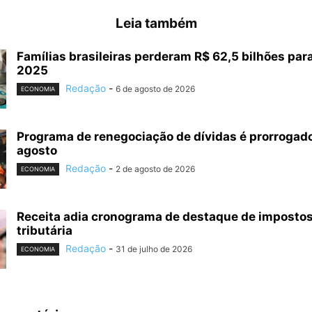
Leia também
Famílias brasileiras perderam R$ 62,5 bilhões par
2025
Redação
-
6 de agosto de 2026
ECONOMIA
Programa de renegociação de dívidas é prorrogado
agosto
Redação
-
2 de agosto de 2026
ECONOMIA
Receita adia cronograma de destaque de impostos
tributária
Redação
-
31 de julho de 2026
ECONOMIA