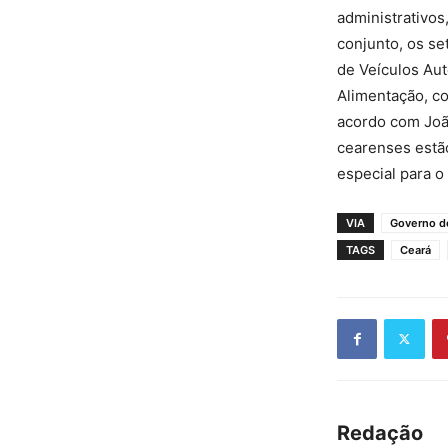
administrativo
conjunto, os s
de Veículos Aut
Alimentação, co
acordo com Joã
cearenses estã
especial para o
VIA
Governo d
TAGS
Ceará
Redação