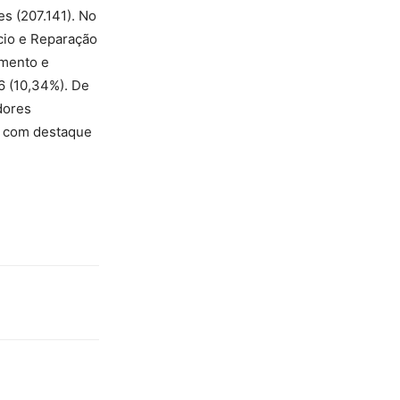
s (207.141). No
cio e Reparação
amento e
6 (10,34%). De
dores
, com destaque