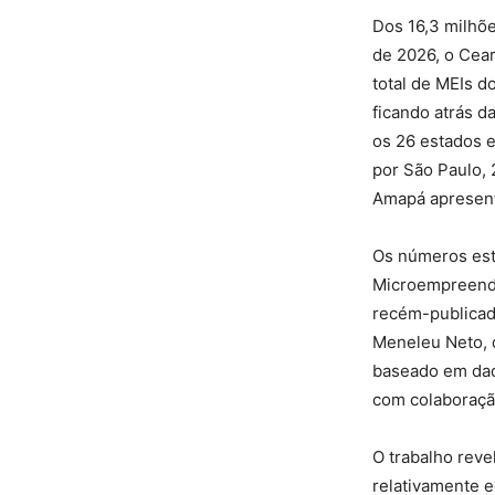
Dos 16,3 milhõe
de 2026, o Cear
total de MEIs d
ficando atrás d
os 26 estados e
por São Paulo, 
Amapá apresent
Os números est
Microempreende
recém-publicado
Meneleu Neto, d
baseado em dado
com colaboraçã
O trabalho rev
relativamente e