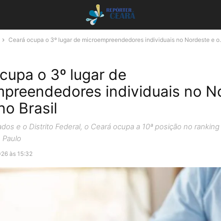
Ceará ocupa o 3º lugar de microempreendedores individuais no Nordeste e o.
cupa o 3º lugar de
preendedores individuais no N
no Brasil
dos e o Distrito Federal, o Ceará ocupa a 10ª posição no ranking 
o Paulo
026 às 15:32