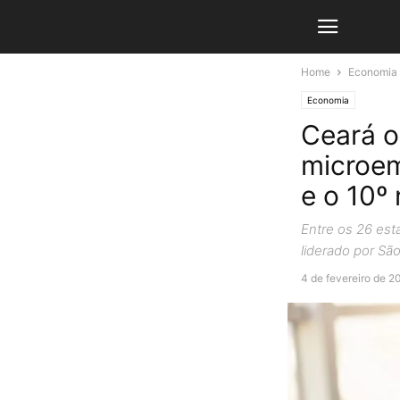
Home
Economia
Economia
Ceará o
microem
e o 10º 
Entre os 26 esta
liderado por Sã
4 de fevereiro de 2