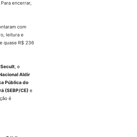
 Para encerrar,
contaram com
, leitura e
s e quase R$ 236
a
Secult
, e
 Nacional Aldir
ca Pública do
ará (SEBP/CE)
e
ução é