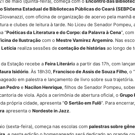
 21 de maio (quinta-feira), começa com o
Encontro das Bibliotec
o Sistema Estadual de Bibliotecas Públicas do Ceará (SEBPCe
 Giovanazzi, com oficina de organização de acervo pela manhã 
tura e clubes de leitura à tarde. No Liceu de Senador Pompeu
na “
Poéticas da Literatura e do Corpo: da Palavra à Cena
”, co
icina de Ilustração
com o
Mestre Vamirez Argemiro
. Nas esco
 Letícia
realiza sessões de
contação de histórias
ao longo de t
a da Estação recebe a
Feira Literári
a a partir das 17h, com lança
aura Isidório
. Às 18h30,
Francisco de Assis de Souza Filho
, o “
nageado em palestra e lançamento de livro sobre sua trajetória.
an Pedro
e
Nacilon Henrique
, filhos de Senador Pompeu, sob
cantoria de viola. Após a cerimônia de abertura oficial, o
Grupo 
 da própria cidade, apresenta “
O Sertão em Fulô
”. Para encerrar
ira
apresenta o
Nordeste in Jazz
.
io (sexta-feira), começa nas escolas com
palestras sobre gêne
ira
, e nesta edição o homenageado será dedicado ao grande con