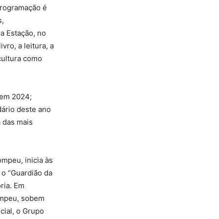
programação é
s,
da Estação, no
vro, a leitura, a
 cultura como
 em 2024;
dário deste ano
 das mais
mpeu, inicia às
 o “Guardião da
ria. Em
Pompeu, sobem
cial, o Grupo