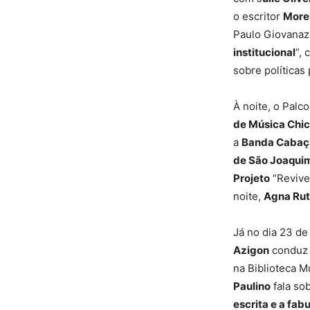
o escritor
More
Paulo Giovanazz
institucional
”,
sobre políticas 
À noite, o Palc
de Música Chic
a
Banda Cabaça
de São Joaqui
Projeto
“Revive
noite,
Agna Ru
Já no dia 23 d
Azigon
conduz a
na Biblioteca 
Paulino
fala sob
escrita e a fab