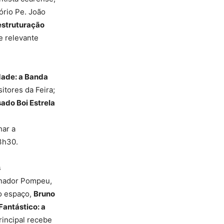
tório Pe. João
 estruturação
 relevante
dade: a Banda
tores da Feira;
sado Boi Estrela
har a
3h30.
s
enador Pompeu,
o espaço,
Bruno
Fantástico: a
rincipal recebe