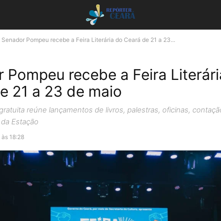
Senador Pompeu recebe a Feira Literária do Ceará de 21 a 23...
 Pompeu recebe a Feira Literári
e 21 a 23 de maio
atuita reúne lançamentos de livros, palestras, oficinas, contação
 da Estação
 às 18:28