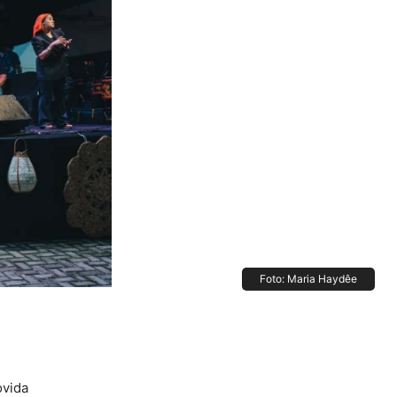
Foto: Maria Haydêe
ovida