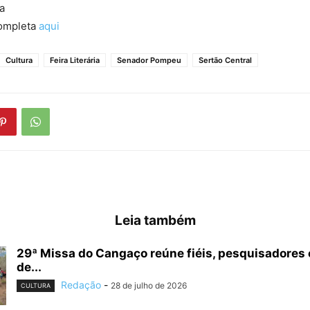
ta
ompleta
aqui
Cultura
Feira Literária
Senador Pompeu
Sertão Central
Leia também
29ª Missa do Cangaço reúne fiéis, pesquisadores e
de...
Redação
-
28 de julho de 2026
CULTURA