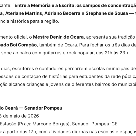
ante: “
Entre a Memória e a Escrita: os campos de concentraç
ma
,
Aterlane Martins
,
Adriano Bezerra
e
Stephane de Sousa
— 
ncia histórica para a região.
ento oficial, o
Mestre Denir, de Ocara
, apresenta sua tradiçã
sado Boi Coração
, também de Ocara. Para fechar os três dias de
ó, sobe ao palco com guitarras e rock popular, das 21h às 23h.
 dias, escritores e contadores percorrem escolas municipais d
sões de contação de histórias para estudantes da rede pública
ão alcance crianças e jovens de diferentes bairros do municípi
a do Ceará — Senador Pompeu
23 de maio de 2026
a Estação (Praça Marcone Borges), Senador Pompeu-CE
a: a partir das 17h, com atividades diurnas nas escolas e espaço