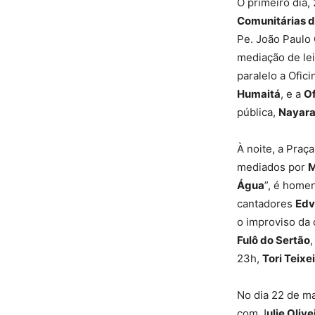
O primeiro dia,
Comunitárias d
Pe. João Paulo
mediação de lei
paralelo a Ofici
Humaitá
, e a
Of
pública,
Nayara
À noite, a Praç
mediados por
M
Água
”, é home
cantadores
Edv
o improviso da 
Fulô do Sertão
,
23h,
Tori Teixe
No dia 22 de ma
com J
ulie Olive