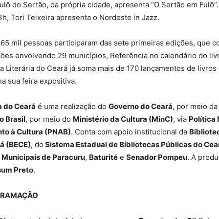
Fulô do Sertão, da própria cidade, apresenta “O Sertão em Fulô”.
h, Tori Teixeira apresenta o Nordeste in Jazz.
 65 mil pessoas participaram das sete primeiras edições, que 
ões envolvendo 29 municípios, Referência no calendário do livro
eira Literária do Ceará já soma mais de 170 lançamentos de livro
a sua feira expositiva.
ia do Ceará
é uma realização do
Governo do Ceará
, por meio d
 Brasil
, por meio do
Ministério da Cultura (MinC)
, via
Política
to à Cultura (PNAB)
. Conta com apoio institucional da
Bibliote
á (BECE)
, do
Sistema Estadual de Bibliotecas Públicas do Ce
s Municipais de Paracuru
,
Baturité
e
Senador Pompeu
. A prod
ssum Preto
.
GRAMAÇÃO