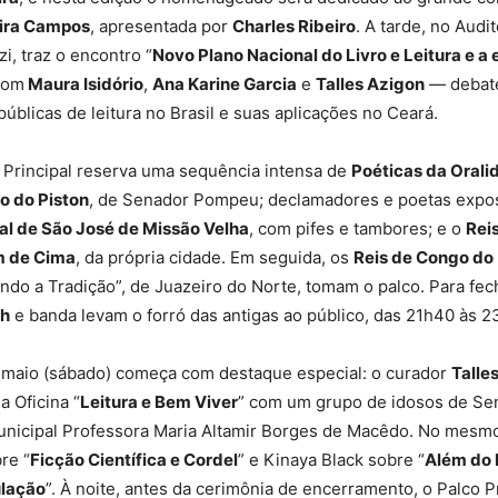
ira Campos
, apresentada por
Charles Ribeiro
. A tarde, no Audi
i, traz o encontro “
Novo Plano Nacional do Livro e Leitura e a
 com
Maura Isidório
,
Ana Karine Garcia
e
Talles Azigon
— debate
públicas de leitura no Brasil e suas aplicações no Ceará.
o Principal reserva uma sequência intensa de
Poéticas da Orali
o do Piston
, de Senador Pompeu; declamadores e poetas exposi
l de São José de Missão Velha
, com pifes e tambores; e o
Rei
m de Cima
, da própria cidade. Em seguida, os
Reis de Congo do
ndo a Tradição”, de Juazeiro do Norte, tomam o palco. Para fec
th
e banda levam o forró das antigas ao público, das 21h40 às 2
e maio (sábado) começa com destaque especial: o curador
Talle
 Oficina “
Leitura e Bem Viver
” com um grupo de idosos de S
Municipal Professora Maria Altamir Borges de Macêdo. No mesm
re “
Ficção Científica e Cordel
” e Kinaya Black sobre “
Além do 
ulação
”. À noite, antes da cerimônia de encerramento, o Palco P