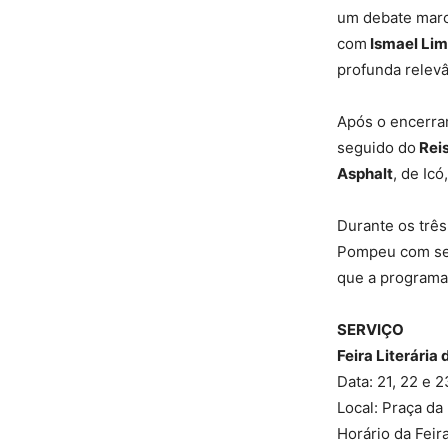
um debate marc
com
Ismael Li
profunda relevâ
Após o encerram
seguido do
Rei
Asphalt
, de Ic
Durante os três
Pompeu com ses
que a programaç
SERVIÇO
Feira Literári
Data: 21, 22 e 
Local: Praça d
Horário da Feir