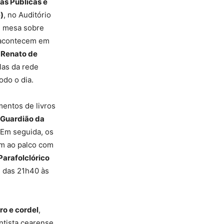
as Públicas e
)
, no Auditório
e mesa sobre
, acontecem em
m
Renato de
las da rede
odo o dia.
mentos de livros
Guardião da
 Em seguida, os
em ao palco com
Parafolclórico
, das 21h40 às
ro e cordel
,
tista cearense,