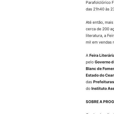
Parafolclórico 
das 21h40 às 23
Até então, mais
cerca de 200 aç
literatura, a F
mil em vendas n
A
Feira Literár
pelo
Governo do
Blanc de Fomen
Estado do Cear
das
Prefeitura
do
Instituto A
SOBRE A PRO