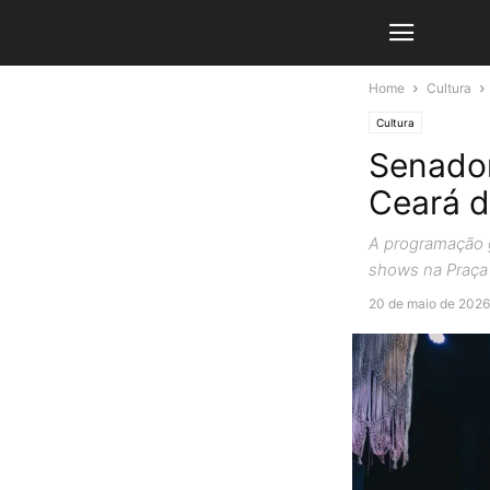
Home
Cultura
Cultura
Senador
Ceará d
A programação gr
shows na Praça
20 de maio de 2026