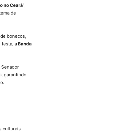
ão no Ceará
”,
tema de
o de bonecos,
 festa, a
Banda
e Senador
, garantindo
o.
s culturais