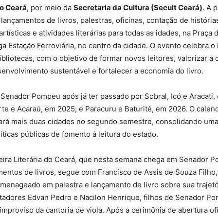
o Ceará
, por meio da
Secretaria da Cultura (Secult Ceará)
. A 
i lançamentos de livros, palestras, oficinas, contação de história
rtísticas e atividades literárias para todas as idades, na Praça 
a Estação Ferroviária, no centro da cidade. O evento celebra o li
bibliotecas, com o objetivo de formar novos leitores, valorizar a
senvolvimento sustentável e fortalecer a economia do livro.
 Senador Pompeu após já ter passado por Sobral, Icó e Aracati,
te e Acaraú, em 2025; e Paracuru e Baturité, em 2026. O calen
ará mais duas cidades no segundo semestre, consolidando uma
íticas públicas de fomento à leitura do estado.
eira Literária do Ceará, que nesta semana chega em Senador Po
entos de livros, segue com Francisco de Assis de Souza Filho,
menageado em palestra e lançamento de livro sobre sua trajetó
ntadores Edvan Pedro e Nacilon Henrique, filhos de Senador 
improviso da cantoria de viola. Após a cerimônia de abertura ofi