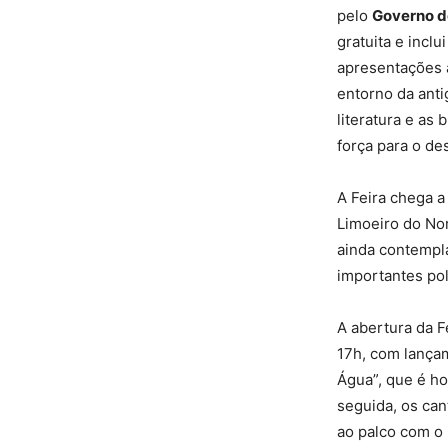
pelo
Governo d
gratuita e inclu
apresentações a
entorno da antig
literatura e as 
força para o de
A Feira chega a
Limoeiro do Nor
ainda contempl
importantes pol
A abertura da F
17h, com lançam
Água”, que é ho
seguida, os ca
ao palco com o 