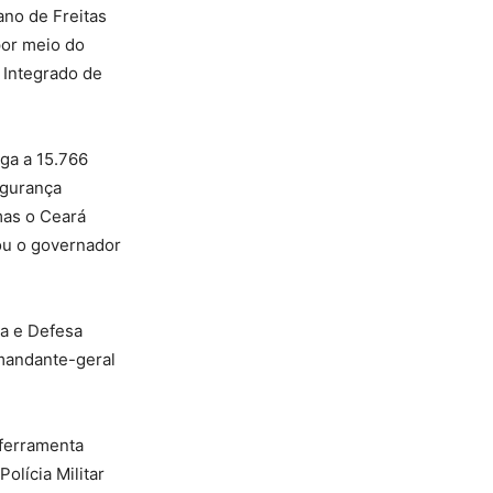
ano de Freitas
por meio do
 Integrado de
ga a 15.766
egurança
mas o Ceará
ou o governador
a e Defesa
omandante-geral
 ferramenta
Polícia Militar