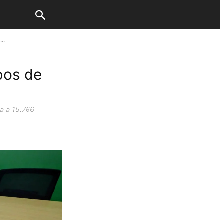
..
bos de
a a 15.766