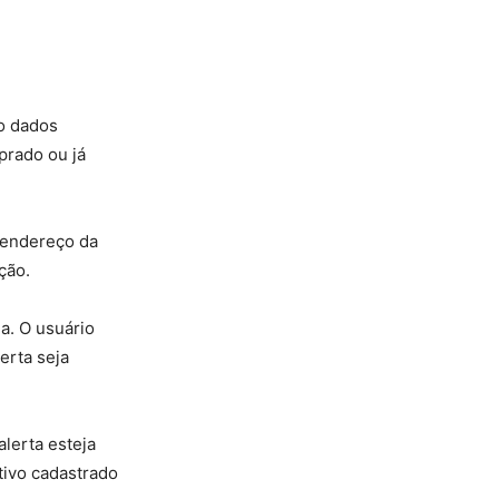
o dados
prado ou já
o endereço da
ção.
ja. O usuário
erta seja
lerta esteja
tivo cadastrado