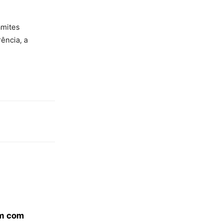
âmites
ência, a
em com