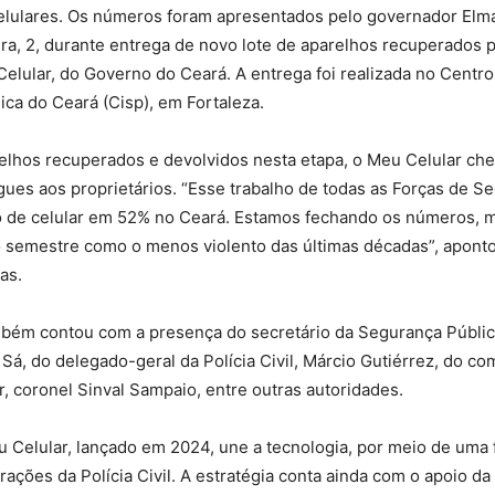
celulares. Os números foram apresentados pelo governador Elm
ira, 2, durante entrega de novo lote de aparelhos recuperados 
lular, do Governo do Ceará. A entrega foi realizada no Centro
ca do Ceará (Cisp), em Fortaleza.
elhos recuperados e devolvidos nesta etapa, o Meu Celular che
gues aos proprietários. “Esse trabalho de todas as Forças de S
o de celular em 52% no Ceará. Estamos fechando os números, 
o semestre como o menos violento das últimas décadas”, apont
as.
ém contou com a presença do secretário da Segurança Públic
 Sá, do delegado-geral da Polícia Civil, Márcio Gutiérrez, do c
ar, coronel Sinval Sampaio, entre outras autoridades.
 Celular, lançado em 2024, une a tecnologia, por meio de uma
erações da Polícia Civil. A estratégia conta ainda com o apoio da 