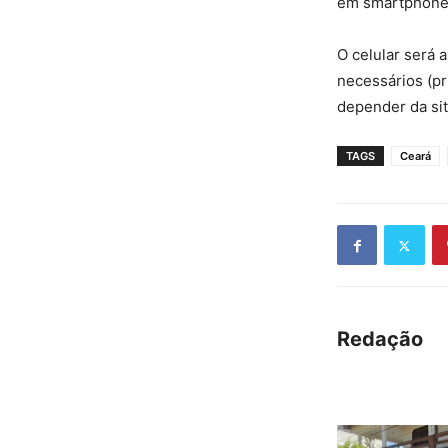
em smartphones 
O celular será 
necessários (pr
depender da sit
TAGS
Ceará
Redação