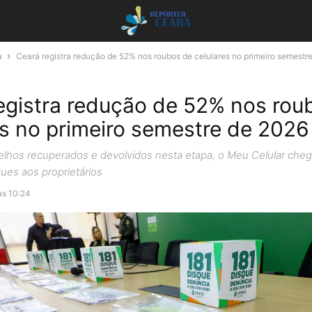
a
Ceará registra redução de 52% nos roubos de celulares no primeiro semestre.
egistra redução de 52% nos rou
es no primeiro semestre de 2026
lhos recuperados e devolvidos nesta etapa, o Meu Celular cheg
gues aos proprietários
às 10:24