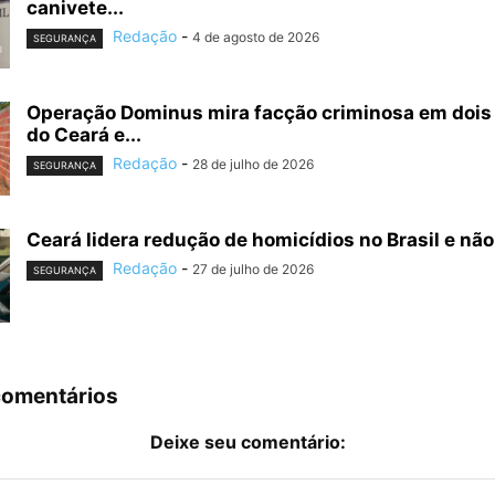
canivete...
Redação
-
4 de agosto de 2026
SEGURANÇA
Operação Dominus mira facção criminosa em dois
do Ceará e...
Redação
-
28 de julho de 2026
SEGURANÇA
Ceará lidera redução de homicídios no Brasil e não 
Redação
-
27 de julho de 2026
SEGURANÇA
comentários
Deixe seu comentário: