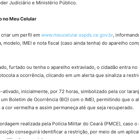
der Judiciário e Ministério Público.
o no Meu Celular
criar um perfil em
www.meucelular.sspds.ce.gov.br
, informand
, modelo, IMEI e nota fiscal (caso ainda tenha) do aparelho com
do, furtado ou tenha o aparelho extraviado, o cidadão entra n
otocola a ocorrência, clicando em um alerta que sinaliza a restri
é-ativado, inicialmente, por 72 horas, simbolizado pela cor laran
 um Boletim de Ocorrência (BO) com o IMEI, permitindo que o al
a a cor vermelha e assim permaneça até que seja recuperado.
rdagem realizada pela Polícia Militar do Ceará (PMCE), caso o a
osição conseguirá identificar a restrição, por meio de um aplica