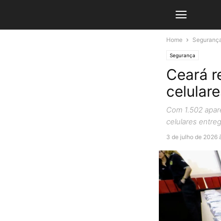
Home
Seguranç
Segurança
Ceará r
celular
Com 1.502 apare
celulares entre
3 de julho de 2026 