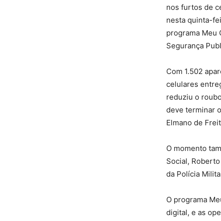
nos furtos de 
nesta quinta-fe
programa Meu Ce
Segurança Publi
Com 1.502 apar
celulares entre
reduziu o roub
deve terminar 
Elmano de Freit
O momento tamb
Social, Roberto
da Polícia Milit
O programa Meu
digital, e as op