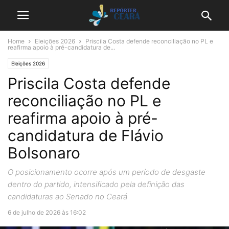
Home
Eleições 2026
Priscila Costa defende reconciliação no PL e
reafirma apoio à pré-candidatura de...
Eleições 2026
Priscila Costa defende
reconciliação no PL e
reafirma apoio à pré-
candidatura de Flávio
Bolsonaro
O posicionamento ocorre após um período de desgaste
dentro do partido, intensificado pela definição das
candidaturas ao Senado no Ceará
6 de julho de 2026 às 16:02