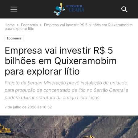
Home
Economia
Empresa vai investir R$ 5 bilhões em Quixeramobim
para explorar lítio
Economia
Empresa vai investir R$ 5
bilhões em Quixeramobim
para explorar lítio
Projeto da Serdan Mineração prevê instalação de unidade
para produção de concentrado de lítio no Sertão Central e
poderá utilizar estrutura da antiga Libra Ligas
7 de julho de 2026 às 10:52