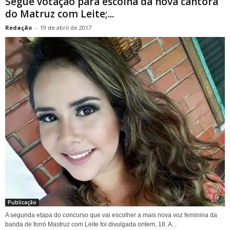
Segue votação para escolha da nova cantora
do Matruz com Leite;...
Redação
-
19 de abril de 2017
Publicação
A segunda etapa do concurso que vai escolher a mais nova voz feminina da
banda de forró Mastruz com Leite foi divulgada ontem, 18. A...