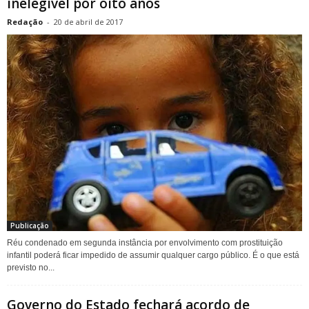
inelegível por oito anos
Redação
-
20 de abril de 2017
Publicação
Réu condenado em segunda instância por envolvimento com prostituição
infantil poderá ficar impedido de assumir qualquer cargo público. É o que está
previsto no...
Governo do Estado fechará acordo de