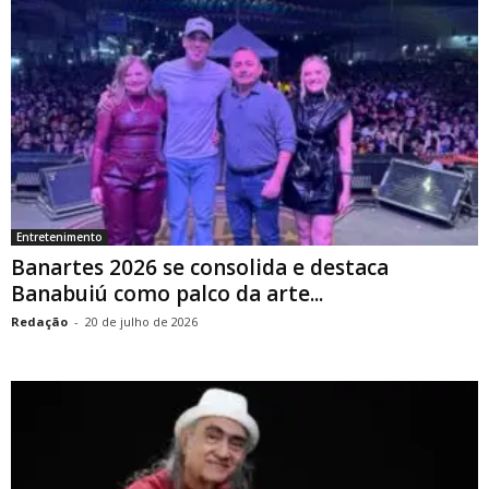
Entretenimento
Banartes 2026 se consolida e destaca
Banabuiú como palco da arte...
Redação
-
20 de julho de 2026