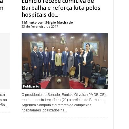
a
Eunício recebe comitiva de
em
Barbalha e reforça luta pelos
hospitais do...
1 Minuto com Sérgio Machado
-
23 de fevereiro de 2017
Publicação
ce)
O presidente do Senado, Eunicio Oliveira (PMDB-CE),
es no
recebeu nesta terça-feira (21) o prefeito de Barbalha,
ão...
Argemiro Sampaio e diretores de complexos
hospitalares localizados na...