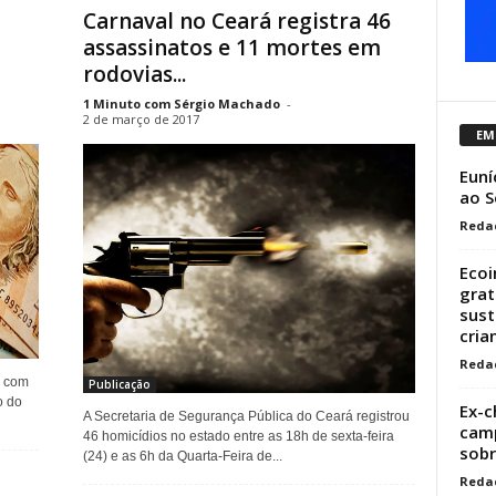
Carnaval no Ceará registra 46
assassinatos e 11 mortes em
rodovias...
1 Minuto com Sérgio Machado
-
2 de março de 2017
EM
Euní
ao S
Reda
Ecoi
grat
sust
crian
Reda
s com
Publicação
o do
Ex-c
A Secretaria de Segurança Pública do Ceará registrou
camp
46 homicídios no estado entre as 18h de sexta-feira
sob
(24) e as 6h da Quarta-Feira de...
Reda