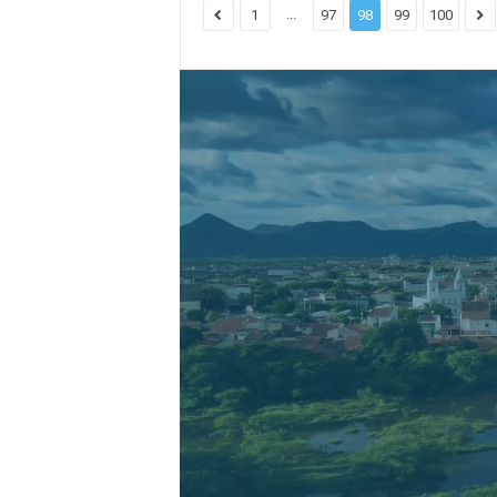
...
1
97
98
99
100