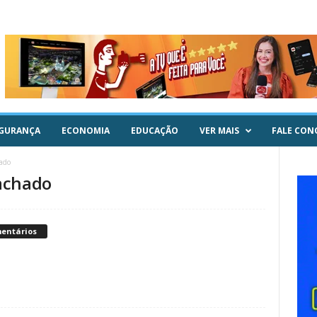
GURANÇA
ECONOMIA
EDUCAÇÃO
VER MAIS
FALE CON
ado
achado
mentários