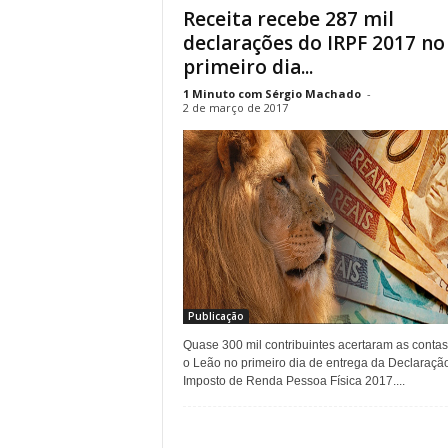
Receita recebe 287 mil
r
declarações do IRPF 2017 no
n
a
primeiro dia...
l
1 Minuto com Sérgio Machado
-
i
2 de março de 2017
s
m
o
d
e
t
o
d
o
s
Publicação
o
Quase 300 mil contribuintes acertaram as conta
s
o Leão no primeiro dia de entrega da Declaraçã
d
Imposto de Renda Pessoa Física 2017....
i
a
s