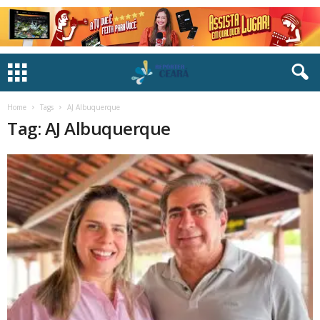
Home
Tags
AJ Albuquerque
Tag: AJ Albuquerque