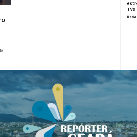
estr
TVs
Reda
ro
do