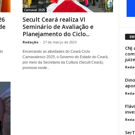
Carnaval 2025
26
Secult Ceará realiza VI
de
Seminário de Avaliação e
Planejamento do Ciclo...
EM
Redação
-
27 de março de 2025
CNJ 
lo
Encerrando as atividades do Ceará Ciclo
comp
Carnavalesco 2025, o Governo do Estado do Ceará,
juíz
por meio da Secretaria da Cultura (Secult Ceará),
Reda
promove neste...
Dino
apon
Reda
Fláv
inve
Reda
SerT