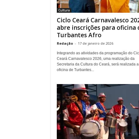
r
Cultura
n
Ciclo Ceará Carnavalesco 20
a
l
abre inscrições para oficina 
i
Turbantes Afro
s
Redação
-
17 de janeiro de 2026
m
o
Integrando as atividades da programação do Cic
d
Ceará Carnavalesco 2026, uma realização da
e
Secretaria da Cultura do Ceará, será realizada a
oficina de Turbantes...
t
o
d
o
s
o
s
d
i
a
s