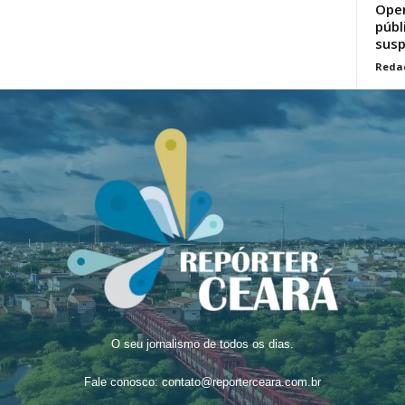
Oper
públ
susp
Reda
O seu jornalismo de todos os dias.
Fale conosco:
contato@reporterceara.com.br