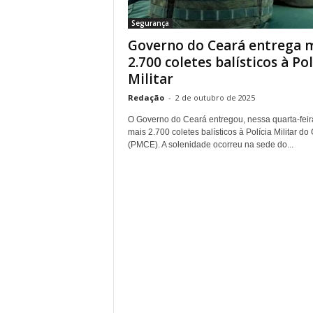
r
Segurança
n
Governo do Ceará entrega 
a
l
2.700 coletes balísticos à Pol
i
Militar
s
Redação
-
2 de outubro de 2025
m
o
O Governo do Ceará entregou, nessa quarta-feira
d
mais 2.700 coletes balísticos à Polícia Militar do
e
(PMCE). A solenidade ocorreu na sede do...
t
o
d
o
s
o
s
d
i
a
s