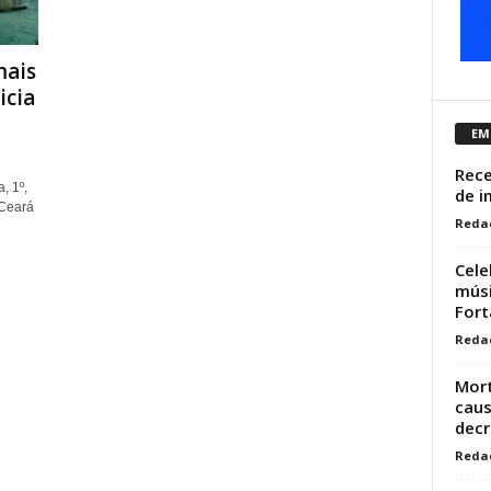
mais
icia
EM
Rece
, 1º,
de i
 Ceará
Reda
Cele
músi
Fort
Reda
Mort
caus
decr
Reda