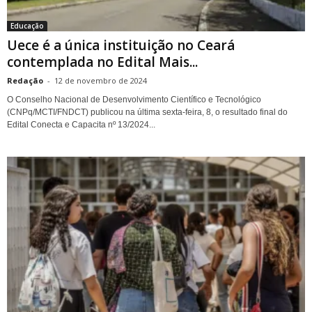
Educação
Uece é a única instituição no Ceará
contemplada no Edital Mais...
Redação
-
12 de novembro de 2024
O Conselho Nacional de Desenvolvimento Científico e Tecnológico
(CNPq/MCTI/FNDCT) publicou na última sexta-feira, 8, o resultado final do
Edital Conecta e Capacita nº 13/2024...