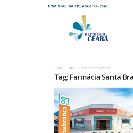
DOMINGO, DIA 9 DE AGOSTO - 2026
R
e
p
ó
r
t
e
r
C
Home
Tags
Farmácia Santa Branca
e
Tag: Farmácia Santa Br
a
r
á
–
O
s
e
u
j
o