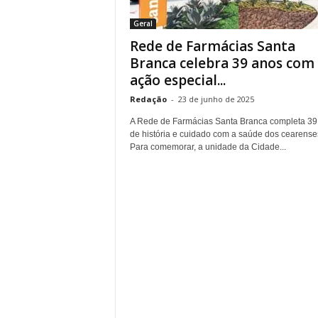
r
Geral
n
Rede de Farmácias Santa
a
l
Branca celebra 39 anos com
i
ação especial...
s
Redação
-
23 de junho de 2025
m
o
A Rede de Farmácias Santa Branca completa 39
d
de história e cuidado com a saúde dos cearense
e
Para comemorar, a unidade da Cidade...
t
o
d
o
s
o
s
d
i
a
s