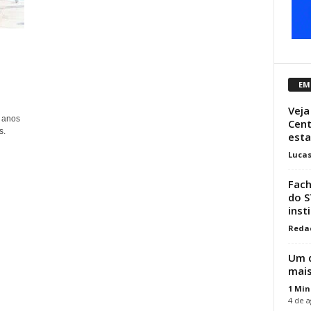
EM
Veja
 anos
Cent
s.
esta
Luca
Fach
do S
inst
Reda
Um d
mais
1 Min
4 de a