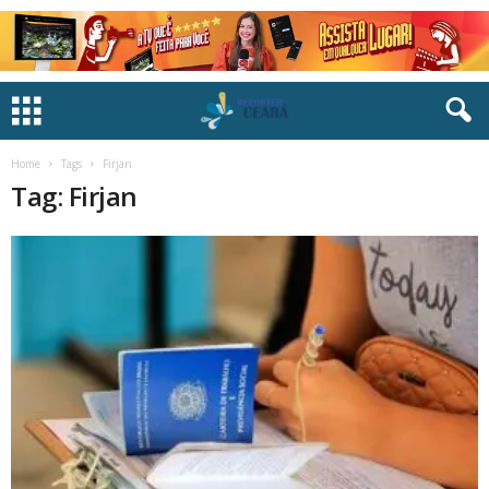
Home
Tags
Firjan
Tag: Firjan