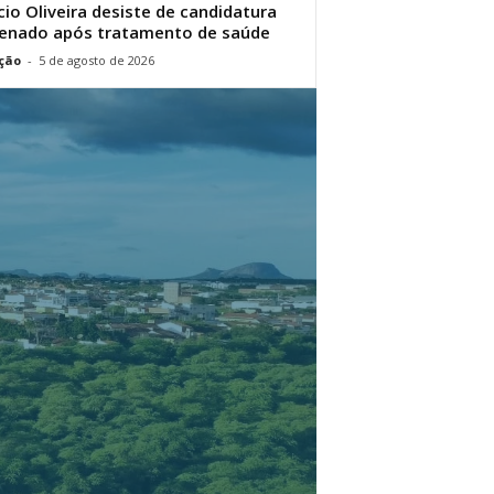
cio Oliveira desiste de candidatura
enado após tratamento de saúde
ção
-
5 de agosto de 2026