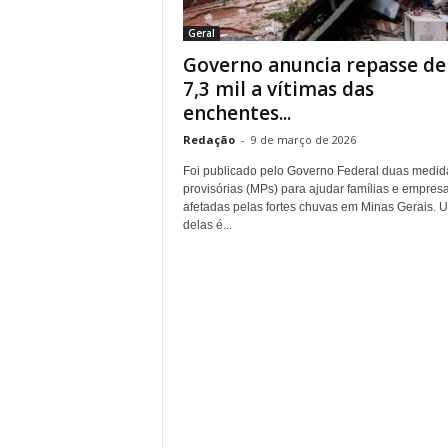
r
Geral
n
Governo anuncia repasse de
a
l
7,3 mil a vítimas das
i
enchentes...
s
Redação
-
9 de março de 2026
m
o
Foi publicado pelo Governo Federal duas medid
d
provisórias (MPs) para ajudar famílias e empres
e
afetadas pelas fortes chuvas em Minas Gerais. 
delas é...
t
o
d
o
s
o
s
d
i
a
s