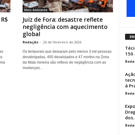
Meio Ambiente
 R$
Juiz de Fora: desastre reflete
negligência com aquecimento
global
EM
Redação
-
26 de fevereiro de 2026
Téci
as
Os temporais que deixaram pelo menos 3 mil pessoas
150
as
desabrigadas, 400 desalojados e 47 mortos na Zona
Reda
Uma
da Mata mineira são reflexo de negligência com as
mudanças...
Ação
tecn
à Pr
Reda
Expo
Drag
dos..
Reda