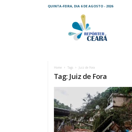
QUINTA-FEIRA, DIA 6 DE AGOSTO - 2026
R
e
p
ó
r
t
e
r
C
Home
Tags
Juiz de Fora
e
Tag: Juiz de Fora
a
r
á
–
O
s
e
u
j
o