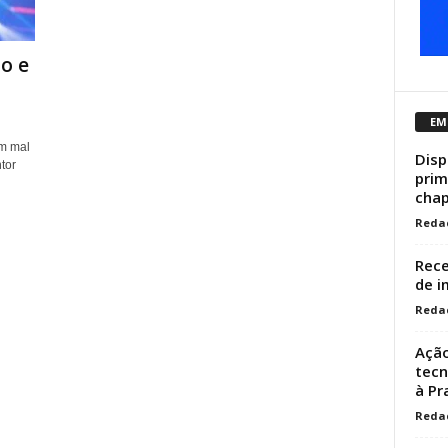
o e
EM
um mal
Disp
tor
prim
chap
Reda
Rece
de i
Reda
Ação
tecn
à Pr
Reda