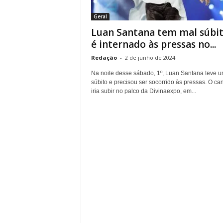
r
Geral
n
Luan Santana tem mal súbit
a
l
é internado às pressas no...
i
Redação
-
2 de junho de 2024
s
m
Na noite desse sábado, 1º, Luan Santana teve 
o
súbito e precisou ser socorrido às pressas. O can
iria subir no palco da Divinaexpo, em...
d
e
t
o
d
o
s
o
s
d
i
a
s