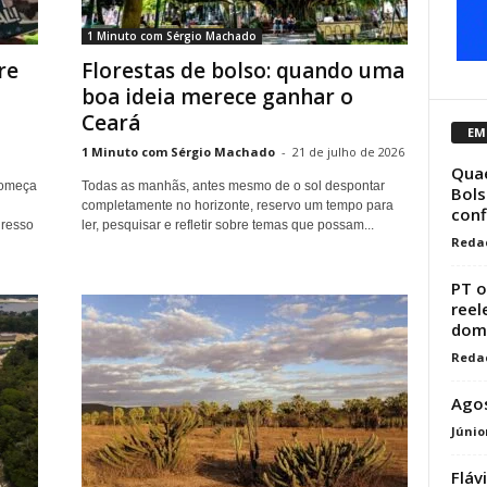
1 Minuto com Sérgio Machado
re
Florestas de bolso: quando uma
boa ideia merece ganhar o
Ceará
EM
1 Minuto com Sérgio Machado
-
21 de julho de 2026
Quae
começa
Todas as manhãs, antes mesmo de o sol despontar
Bols
completamente no horizonte, reservo um tempo para
conf
gresso
ler, pesquisar e refletir sobre temas que possam...
Reda
PT o
reel
domi
Reda
Agos
Júnio
Fláv