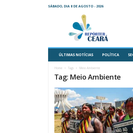
SÁBADO, DIA 8 DE AGOSTO - 2026
R
e
p
ó
r
t
e
ÚLTIMAS NOTÍCIAS
POLÍTICA
SE
r
C
Home
Tags
Meio Ambiente
e
Tag: Meio Ambiente
a
r
á
–
O
s
e
u
j
o