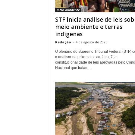
r
Meio Ambiente
n
STF inicia análise de leis sob
a
l
meio ambiente e terras
i
indígenas
s
Redação
-
4 de agosto de 2026
m
o
O plenário do Supremo Tribunal Federal (STF) 
d
a analisar na próxima sexta-feira, 7, a
e
constitucionalidade de leis aprovadas pelo Con
Nacional que tratam...
t
o
d
o
s
o
s
d
i
a
s