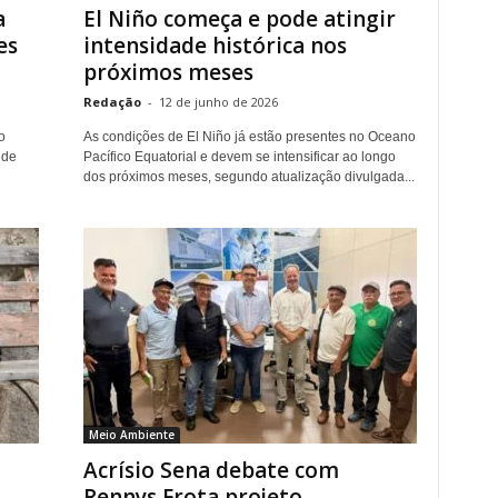
a
El Niño começa e pode atingir
es
intensidade histórica nos
próximos meses
Redação
-
12 de junho de 2026
o
As condições de El Niño já estão presentes no Oceano
 de
Pacífico Equatorial e devem se intensificar ao longo
dos próximos meses, segundo atualização divulgada...
Meio Ambiente
Acrísio Sena debate com
Rennys Frota projeto