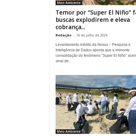
Meio Ambiente
.
Temor por “Super El Niño” f
buscas explodirem e eleva
cobrança...
Redação
-
16 de julho de 2026
Levantamento inédito da Nexus – Pesquisa e
Inteligência de Dados aponta que a iminente
consolidação do fenômeno ”Super El Niño” ace
sinal de...
Meio Ambiente