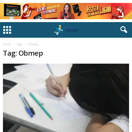
Home
Tags
Obmep
Tag: Obmep