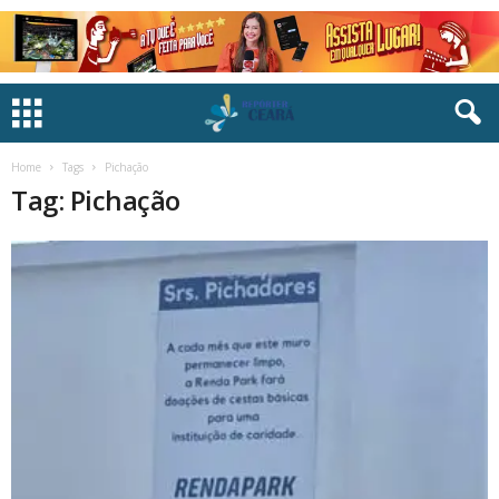
Home
Tags
Pichação
Tag: Pichação