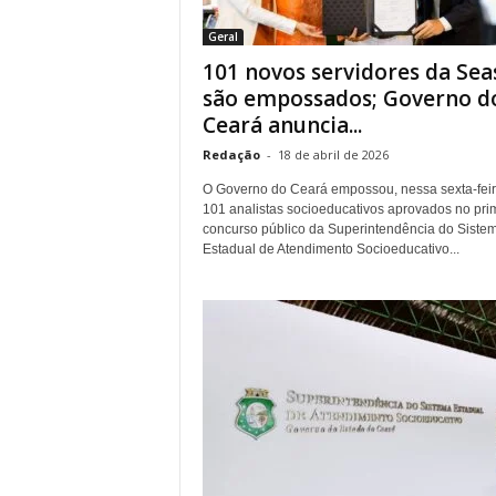
r
Geral
n
101 novos servidores da Sea
a
l
são empossados; Governo d
i
Ceará anuncia...
s
Redação
-
18 de abril de 2026
m
o
O Governo do Ceará empossou, nessa sexta-feir
d
101 analistas socioeducativos aprovados no pri
e
concurso público da Superintendência do Siste
Estadual de Atendimento Socioeducativo...
t
o
d
o
s
o
s
d
i
a
s