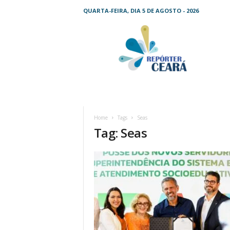
QUARTA-FEIRA, DIA 5 DE AGOSTO - 2026
R
e
p
ó
r
t
e
r
C
Home
Tags
Seas
e
Tag: Seas
a
r
á
–
O
s
e
u
j
o