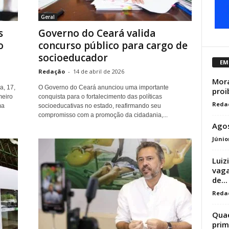
Geral
s
Governo do Ceará valida
o
concurso público para cargo de
socioeducador
EM
Redação
-
14 de abril de 2026
Mora
a, 17,
O Governo do Ceará anunciou uma importante
proi
meiro
conquista para o fortalecimento das políticas
Reda
ma
socioeducativas no estado, reafirmando seu
compromisso com a promoção da cidadania,...
Agos
Júnio
Luiz
vaga
de...
Reda
Quae
prim