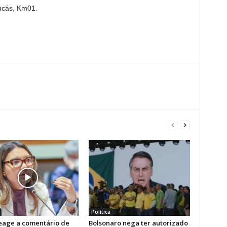
Jucás, Km01.
Política
reage a comentário de
Bolsonaro nega ter autorizado