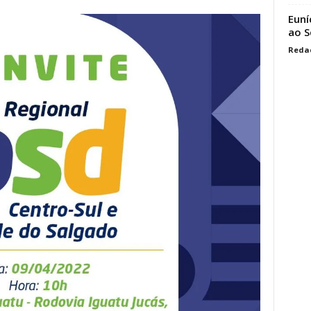
Euní
ao S
Reda