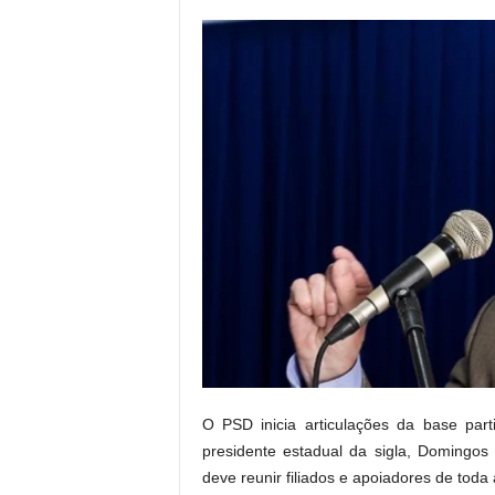
r
n
a
l
i
s
m
o
d
e
t
o
d
o
s
o
s
d
O PSD inicia articulações da base par
i
presidente estadual da sigla, Domingos
a
deve reunir filiados e apoiadores de toda
s