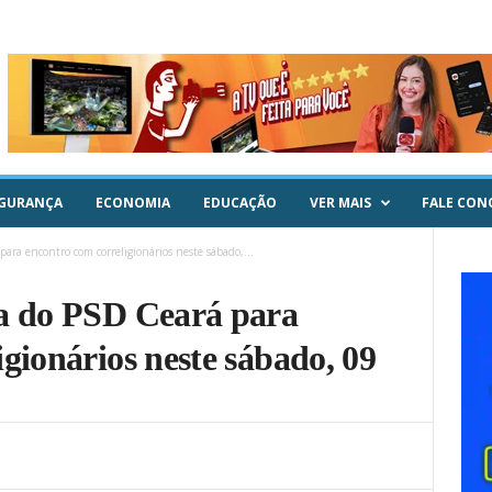
GURANÇA
ECONOMIA
EDUCAÇÃO
VER MAIS
FALE CON
ara encontro com correligionários neste sábado,...
la do PSD Ceará para
gionários neste sábado, 09