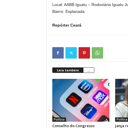
Local: AABB Iguatu – Rodoviária Iguatu 
Bairro: Esplanada
Repórter Ceará
Leia também
...
Política
Política
Conselho do Congresso
Janja 