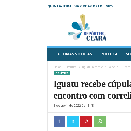
QUINTA-FEIRA, DIA 6 DE AGOSTO - 2026
R
e
p
ó
r
t
e
ÚLTIMAS NOTÍCIAS
POLÍTICA
SE
r
C
Home
Política
Iguatu recebe cúpula do PSD Ceará p
e
POLÍTICA
a
Iguatu recebe cúpu
r
á
encontro com correli
–
O
6 de abril de 2022 às 15:48
s
e
u
j
o