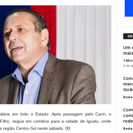
EM
Um d
mais
1 Min
4 de a
Conv
meio
Girão
Reda
Como
tidária em todo o Estado. Após passagem pelo Cariri, o
cont
rede.
 Filho, segue em comitiva para a cidade de Iguatu, onde
 a região Centro-Sul neste sábado, 09.
Reda