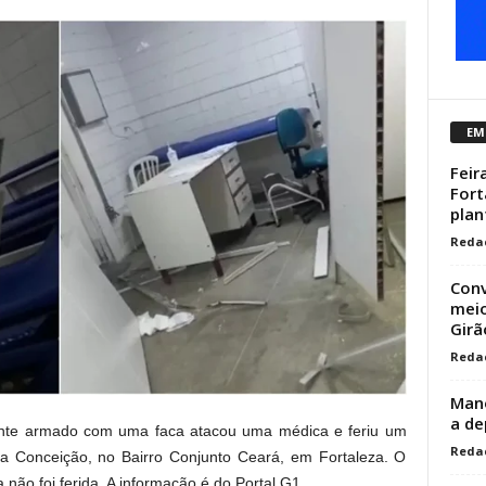
EM
Feir
Fort
plant
Reda
Conv
meio
Girão
Reda
Mano
a de
iente armado com uma faca atacou uma médica e feriu um
Reda
a Conceição, no Bairro Conjunto Ceará, em Fortaleza. O
 não foi ferida. A informação é do Portal G1.