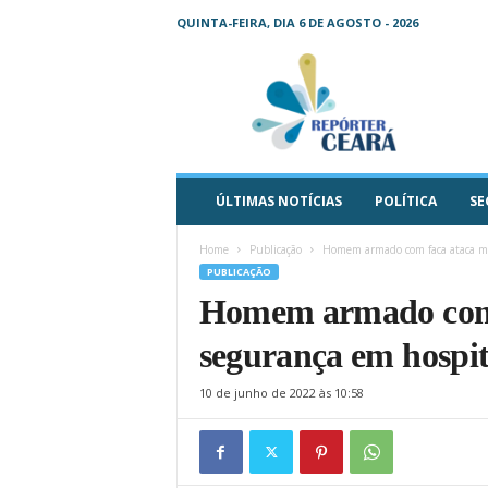
QUINTA-FEIRA, DIA 6 DE AGOSTO - 2026
R
e
p
ó
r
t
e
ÚLTIMAS NOTÍCIAS
POLÍTICA
SE
r
C
Home
Publicação
Homem armado com faca ataca méd
e
PUBLICAÇÃO
a
Homem armado com f
r
á
segurança em hospit
–
O
10 de junho de 2022 às 10:58
s
e
u
j
o