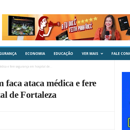
GURANÇA
ECONOMIA
EDUCAÇÃO
VER MAIS
FALE CON
ica e fere segurança em hospital de...
aca ataca médica e fere
al de Fortaleza