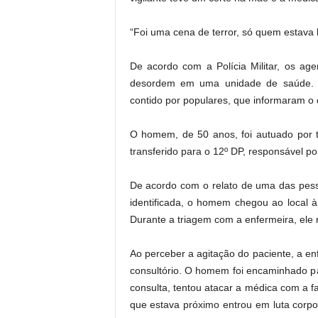
.
“Foi uma cena de terror, só quem estava l
De acordo com a Polícia Militar, os ag
desordem em uma unidade de saúde. A
contido por populares, que informaram o 
O homem, de 50 anos, foi autuado por te
transferido para o 12º DP, responsável po
De acordo com o relato de uma das pess
identificada, o homem chegou ao local 
Durante a triagem com a enfermeira, ele r
Ao perceber a agitação do paciente, a en
consultório. O homem foi encaminhado pa
consulta, tentou atacar a médica com a fa
que estava próximo entrou em luta corp