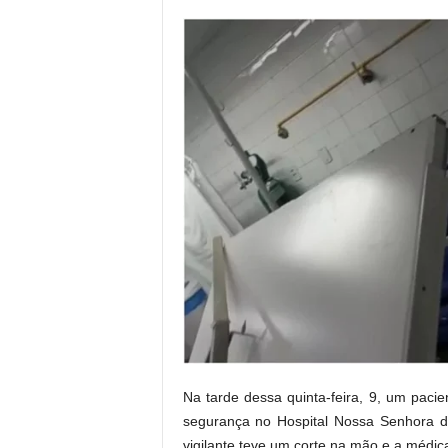
r
n
a
l
i
s
m
o
d
e
t
o
d
o
s
o
s
d
i
Na tarde dessa quinta-feira, 9, um pac
a
segurança no Hospital Nossa Senhora d
s
vigilante teve um corte na mão e a médica