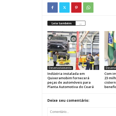
Leia também
...
Desenvolvimento
Desenv
Indústria instalada em
Com in
Quixeramobim fornecerá
23 milh
peças de automóveis para
cistern
Planta Automotiva do Ceará
benefic
Deixe seu comentário: