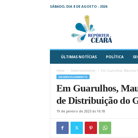
SÁBADO, DIA 8 DE AGOSTO - 2026
R
e
p
ó
r
t
e
ÚLTIMAS NOTÍCIAS
POLÍTICA
SE
r
C
Home
Desenvolvimento
Em Guarulhos, Maurício Pi
e
DESENVOLVIMENTO
a
Em Guarulhos, Maurí
r
á
de Distribuição do 
–
O
19 de janeiro de 2023 às 16:18
s
e
u
j
o