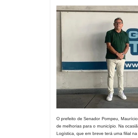
r
n
a
l
i
s
m
o
d
e
t
o
d
o
s
o
s
d
O prefeito de Senador Pompeu, Maurício
i
de melhorias para o município. Na ocasião
a
Logística, que em breve terá uma filial na
s