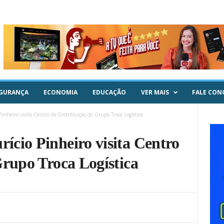
GURANÇA
ECONOMIA
EDUCAÇÃO
VER MAIS
FALE CON
nheiro visita Centro de Distribuição do Grupo Troca Logística
cio Pinheiro visita Centro
Grupo Troca Logística