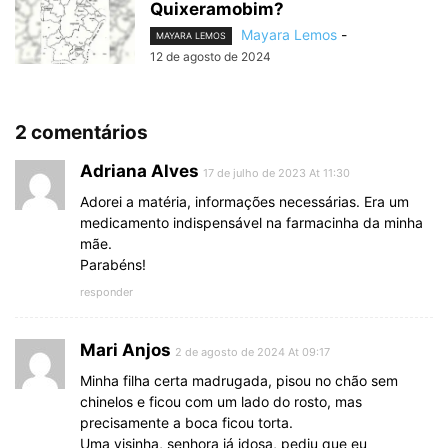
Quixeramobim?
Mayara Lemos
-
MAYARA LEMOS
12 de agosto de 2024
2 comentários
Adriana Alves
17 de julho de 2023 At 11:30
Adorei a matéria, informações necessárias. Era um
medicamento indispensável na farmacinha da minha
mãe.
Parabéns!
responder
Mari Anjos
2 de agosto de 2024 At 09:17
Minha filha certa madrugada, pisou no chão sem
chinelos e ficou com um lado do rosto, mas
precisamente a boca ficou torta.
Uma visinha, senhora já idosa, pediu que eu