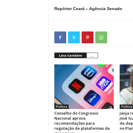
Repórter Ceará – Agência Senado
Leia também
...
Política
Política
Conselho do Congresso
Janja 
Nacional aprova
José G
recomendações para
de dep
regulação de plataformas de
no Pla