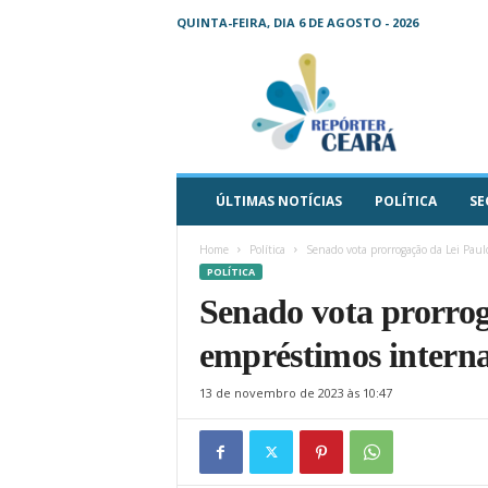
QUINTA-FEIRA, DIA 6 DE AGOSTO - 2026
R
e
p
ó
r
t
e
ÚLTIMAS NOTÍCIAS
POLÍTICA
SE
r
C
Home
Política
Senado vota prorrogação da Lei Paul
e
POLÍTICA
a
Senado vota prorrog
r
á
empréstimos interna
–
O
13 de novembro de 2023 às 10:47
s
e
u
j
o