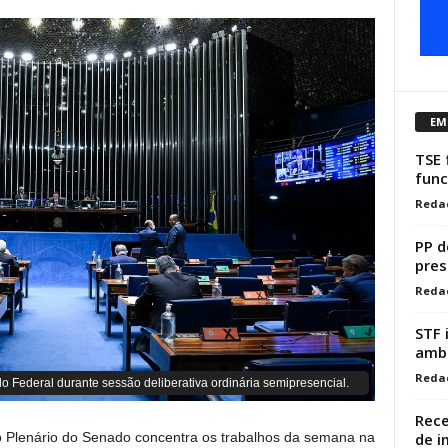
EM
TSE 
func
Reda
PP d
pres
Reda
STF 
ambi
Reda
o Federal durante sessão deliberativa ordinária semipresencial.
Rece
de i
, o Plenário do Senado concentra os trabalhos da semana na