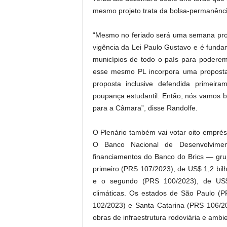
mesmo projeto trata da bolsa-permanênc
“Mesmo no feriado será uma semana prod
vigência da Lei Paulo Gustavo e é fundam
municípios de todo o país para poderem
esse mesmo PL incorpora uma proposta
proposta inclusive defendida primeir
poupança estudantil. Então, nós vamos b
para a Câmara”, disse Randolfe.
O Plenário também vai votar oito empré
O Banco Nacional de Desenvolvime
financiamentos do Banco do Brics — grup
primeiro (PRS 107/2023), de US$ 1,2 bil
e o segundo (PRS 100/2023), de US$
climáticas. Os estados de São Paulo (
102/2023) e Santa Catarina (PRS 106/
obras de infraestrutura rodoviária e ambie