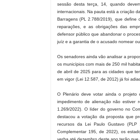
.
sessão desta terça, 14, quando devem
internacionais. Na pauta está a criação d
Barragens (PL 2.788/2019), que define 
reparações, e as obrigações das emp
defensor público que abandonar o proce
juíz e a garantia de o acusado nomear ou
Os senadores ainda vão analisar a propos
os municípios com mais de 250 mil habit
de abril de 2025 para as cidades que te
em vigor (Lei 12.587, de 2012) já foi adia
O Plenário deve votar ainda o projet
impedimento de alienação não estiver re
1.269/2022). O líder do governo no Co
destacou a votação da proposta que p
recursos da Lei Paulo Gustavo (PLP 2
Complementar 195, de 2022), os estado
verba até dezembro deste ano terão que 