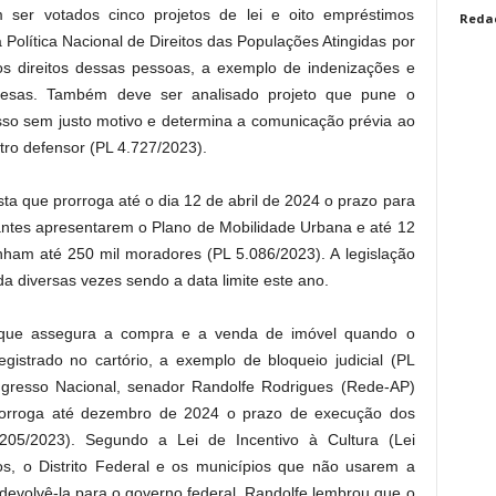
 ser votados cinco projetos de lei e oito empréstimos
Reda
a Política Nacional de Direitos das Populações Atingidas por
os direitos dessas pessoas, a exemplo de indenizações e
resas. Também deve ser analisado projeto que pune o
sso sem justo motivo e determina a comunicação prévia ao
tro defensor (PL 4.727/2023).
ta que prorroga até o dia 12 de abril de 2024 o prazo para
antes apresentarem o Plano de Mobilidade Urbana e até 12
nham até 250 mil moradores (PL 5.086/2023). A legislação
da diversas vezes sendo a data limite este ano.
o que assegura a compra e a venda de imóvel quando o
gistrado no cartório, a exemplo de bloqueio judicial (PL
ngresso Nacional, senador Randolfe Rodrigues (Rede-AP)
rorroga até dezembro de 2024 o prazo de execução dos
05/2023). Segundo a Lei de Incentivo à Cultura (Lei
s, o Distrito Federal e os municípios que não usarem a
devolvê-la para o governo federal. Randolfe lembrou que o