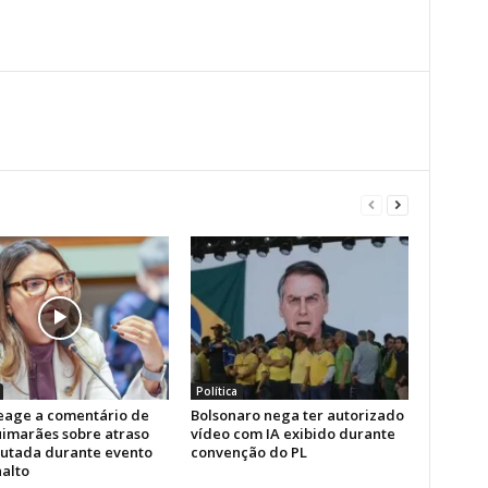
Política
reage a comentário de
Bolsonaro nega ter autorizado
uimarães sobre atraso
vídeo com IA exibido durante
utada durante evento
convenção do PL
nalto