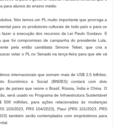
ia para alunos do ensino médio.
utiva. Nós temos um PL muito importante que prorroga a
ental para os produtores culturais de todo país e para os
 fazer a execução dos recursos da Lei Paulo Gustavo. E
 que foi compromisso de campanha do presidente Lula,
amente pela então candidata Simone Tebet, que cria a
uscar votar o PL no Senado na terça-feira para que ele vá
stimos internacionais que somam mais de US$ 2,5 bilhões.
nto Econômico e Social (BNDES) contará com dois
o de países que reúne o Brasil, Rússia, Índia e China. O
hão, será usado no Programa de Infraestrutura Sustentável
 500 milhões, para ações relacionadas às mudanças
PRS 103/2023, PRS 104/2023), Piauí (PRS 101/2023, PRS
2023) também serão contemplados com empréstimos para
ntal.