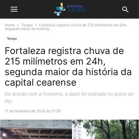
Home
Tempo
Fortaleza registra chuva de 215 milímetros em 24h,
segunda maior da história...
Tempo
Fortaleza registra chuva de
215 milímetros em 24h,
segunda maior da história da
capital cearense
De acordo com a Funceme, o dado foi coletado no posto do
Pici
11 de fevereiro de 2024 às 11:26