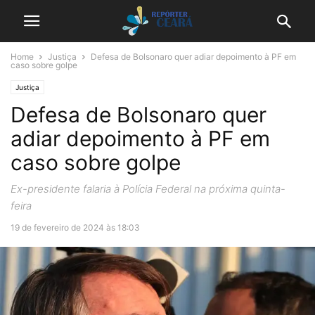
Home
Justiça
Defesa de Bolsonaro quer adiar depoimento à PF em
caso sobre golpe
Justiça
Defesa de Bolsonaro quer
adiar depoimento à PF em
caso sobre golpe
Ex-presidente falaria à Polícia Federal na próxima quinta-
feira
19 de fevereiro de 2024 às 18:03