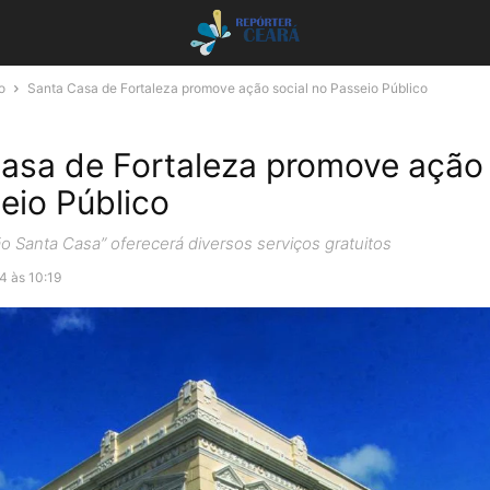
o
Santa Casa de Fortaleza promove ação social no Passeio Público
asa de Fortaleza promove ação 
eio Público
 Santa Casa” oferecerá diversos serviços gratuitos
4 às 10:19