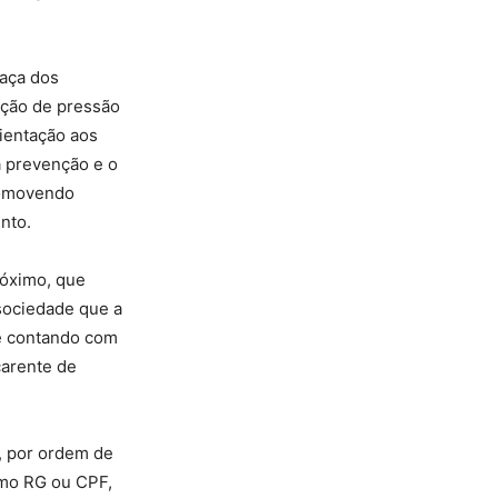
raça dos
ição de pressão
rientação aos
a prevenção e o
romovendo
nto.
óximo, que
sociedade que a
re contando com
carente de
h, por ordem de
omo RG ou CPF,