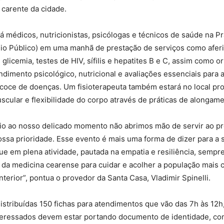
 carente da cidade.
á médicos, nutricionistas, psicólogas e técnicos de saúde na P
eio Público) em uma manhã de prestação de serviços como afer
 glicemia, testes de HIV, sífilis e hepatites B e C, assim como o
ndimento psicológico, nutricional e avaliações essenciais para 
ecoce de doenças. Um fisioterapeuta também estará no local p
cular e flexibilidade do corpo através de práticas de alongame
 ao nosso delicado momento não abrimos mão de servir ao pr
ssa prioridade. Esse evento é mais uma forma de dizer para a 
e em plena atividade, pautada na empatia e resiliência, semp
da medicina cearense para cuidar e acolher a população mais 
nterior”, pontua o provedor da Santa Casa, Vladimir Spinelli.
istribuídas 150 fichas para atendimentos que vão das 7h às 12
teressados devem estar portando documento de identidade, c