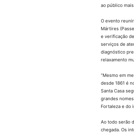
ao público mais
O evento reunir
Mártires (Pass
e verificação de
serviços de ate
diagnóstico pr
relaxamento mus
“Mesmo em meio
desde 1861 é no
Santa Casa segu
grandes nomes 
Fortaleza e do i
Ao todo serão d
chegada. Os in