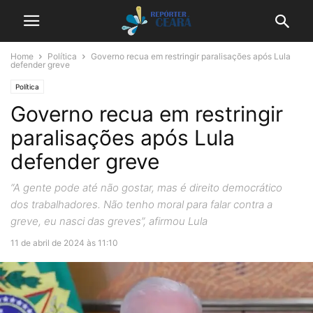
Home
Política
Governo recua em restringir paralisações após Lula
defender greve
Política
Governo recua em restringir
paralisações após Lula
defender greve
“A gente pode até não gostar, mas é direito democrático
dos trabalhadores. Não tenho moral para falar contra a
greve, eu nasci das greves”, afirmou Lula
11 de abril de 2024 às 11:10