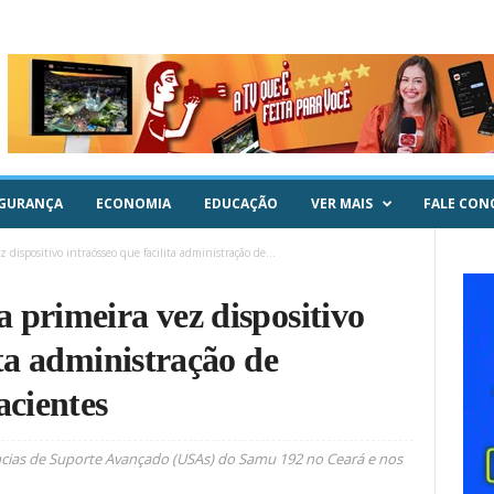
GURANÇA
ECONOMIA
EDUCAÇÃO
VER MAIS
FALE CON
dispositivo intraósseo que facilita administração de...
 primeira vez dispositivo
ita administração de
cientes
âncias de Suporte Avançado (USAs) do Samu 192 no Ceará e nos