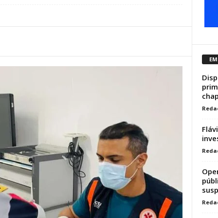
EM
Disp
prim
chap
Reda
Fláv
inve
Reda
Oper
públ
susp
Reda