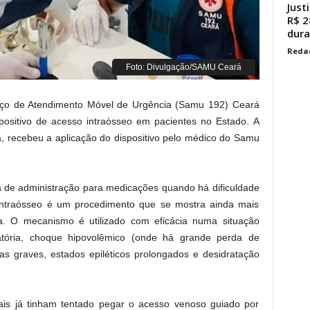
Just
R$ 2
dura
Reda
Foto: Divulgação/SAMU Ceará
viço de Atendimento Móvel de Urgência (Samu 192) Ceará
spositivo de acesso intraósseo em pacientes no Estado. A
a, recebeu a aplicação do dispositivo pelo médico do Samu
a de administração para medicações quando há dificuldade
 intraósseo é um procedimento que se mostra ainda mais
a. O mecanismo é utilizado com eficácia numa situação
ratória, choque hipovolêmico (onde há grande perda de
as graves, estados epiléticos prolongados e desidratação
onais já tinham tentado pegar o acesso venoso guiado por