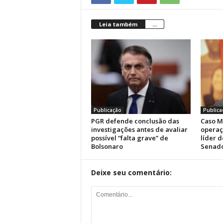
Leia também
...
Publicação
Publica
PGR defende conclusão das
Caso M
investigações antes de avaliar
operaç
possível “falta grave” de
líder 
Bolsonaro
Senad
Deixe seu comentário: