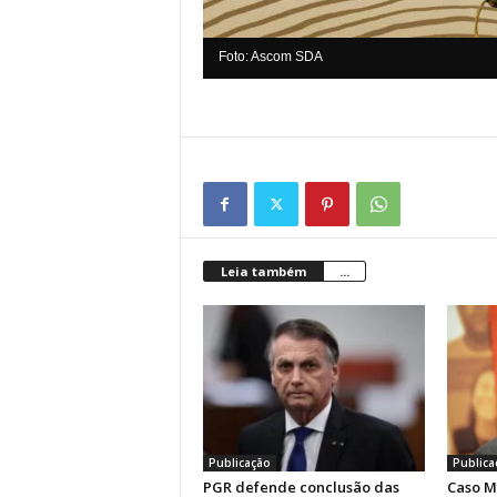
Foto: Ascom SDA
Leia também
...
Publicação
Publica
PGR defende conclusão das
Caso M