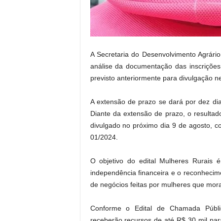
.
A Secretaria do Desenvolvimento Agrári
análise da documentação das inscrições
previsto anteriormente para divulgação ne
A extensão de prazo se dará por dez dia
Diante da extensão de prazo, o resultad
divulgado no próximo dia 9 de agosto, c
01/2024.
O objetivo do edital Mulheres Rurais é
independência financeira e o reconhecime
de negócios feitas por mulheres que mo
Conforme o Edital de Chamada Pública
receberão recursos de até R$ 30 mil para 