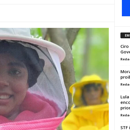
EM
Ciro
Gove
Reda
Mora
proi
Reda
Lula
enco
prio
Reda
STF 