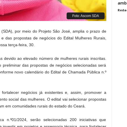
ambi
Reda
Foto: Ascom SDA
o (SDA), por meio do Projeto São José, amplia o prazo de
 e das propostas de negócios do Edital Mulheres Rurais,
ssa terça-feira, 30.
s devido ao elevado número de mulheres rurais inscritas.
o preliminar das propostas de negócios selecionadas será
onforme novo calendário do Edital de Chamada Pública n.º
 fortalecer negócios já existentes e, assim, promover a
nto social das mulheres. O edital vai selecionar propostas
ram em comunidades rurais do estado do Ceará.
 n.º01/2024, serão selecionadas 200 iniciativas que
investir em projetos e assessoria técnica, para fortalecer