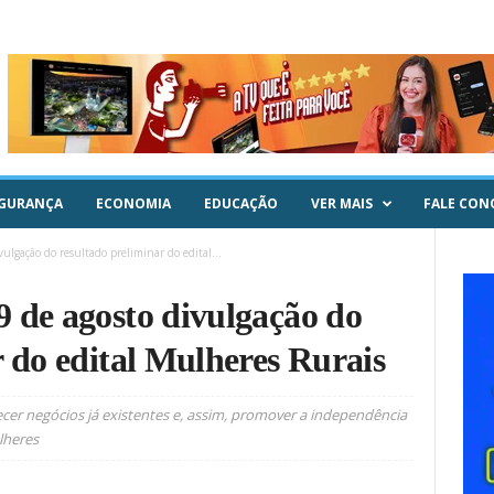
GURANÇA
ECONOMIA
EDUCAÇÃO
VER MAIS
FALE CON
ulgação do resultado preliminar do edital...
 de agosto divulgação do
r do edital Mulheres Rurais
lecer negócios já existentes e, assim, promover a independência
lheres